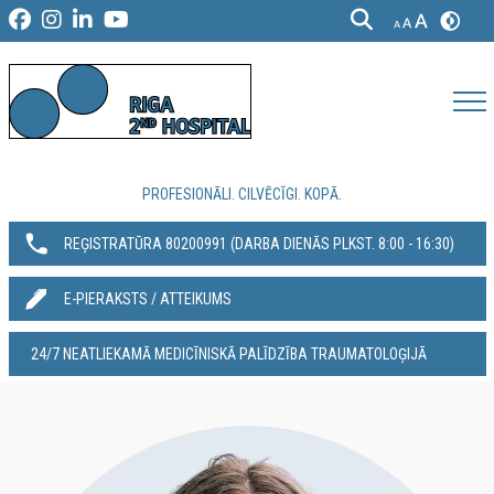
PROFESIONĀLI. CILVĒCĪGI. KOPĀ.
REĢISTRATŪRA 80200991‬ (DARBA DIENĀS PLKST. 8:00 - 16:30)
E-PIERAKSTS / ATTEIKUMS
24/7 NEATLIEKAMĀ MEDICĪNISKĀ PALĪDZĪBA TRAUMATOLOĢIJĀ