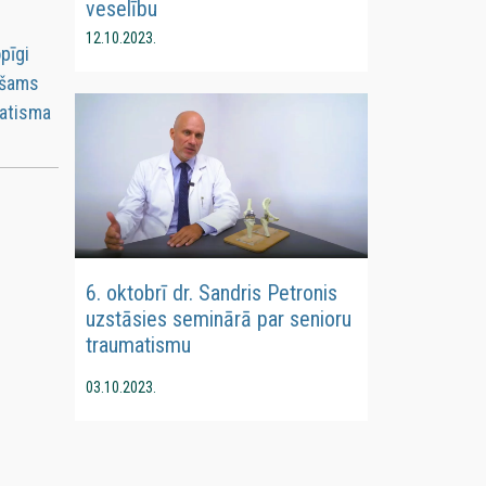
veselību
12.10.2023.
pīgi
ešams
matisma
6. oktobrī dr. Sandris Petronis
uzstāsies seminārā par senioru
traumatismu
03.10.2023.