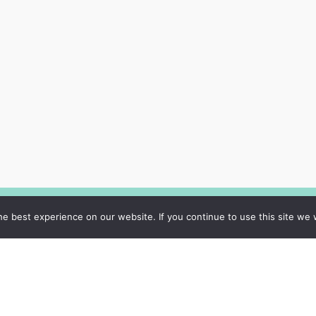
e best experience on our website. If you continue to use this site we w
Datu privātuma
politika
Sīkdatņu politika
Par mums
Kontakti