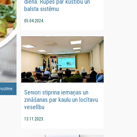
diena. Rūpēs par kustību un
balsta sistēmu
05.04.2024.
 nozīme.
Seniori stiprina iemaņas un
zināšanas par kaulu un locītavu
veselību
13.11.2023.