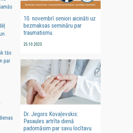
ešamās
10. novembrī seniori aicināti uz
bezmaksas semināru par
dēļ
traumatismu
 un
25.10.2023.
āk tās
n par
,
Dr. Jegors Kovaļevskis:
dienas
Pasaules artrīta dienā
padomāsim par savu locītavu