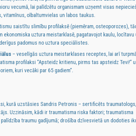
enioru vecumā, lai palīdzētu organismam uzņemt visas nepieci
s, vitamīnus, olbaltumvielas un labos taukus.
atismu saistītu slimību profilaksē (piemēram, osteoporozes), tā
un ekonomiska uztura meistarklasē, pagatavojot kaulu, locītavu
noderīgus padomus no uztura speciālistes.
iālus
– veselīgās uztura meistarklases receptes, lai arī turpm
tisma profilaksi “Apsteidz kritienu, pirms tas apsteidz Tevi!” u
oriem, kuri vecāki par 65 gadiem”.
ksi, kurā uzstāsies Sandris Petronis – sertificēts traumatologs
ājs. Uzzināsim, kādi ir traumatisma riska faktori; traumatisma
 palīdzība traumu gadījumā; drošība dzīvesvietā un dodoties ik