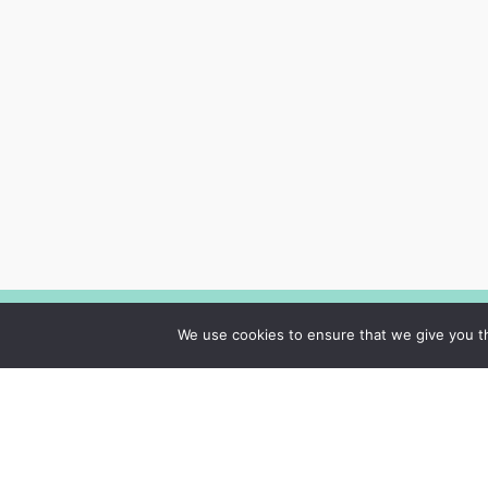
We use cookies to ensure that we give you th
Cenrādis
Vakances
Speciālisti