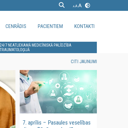
CENRĀDIS
PACIENTIEM
KONTAKTI
24/7 NEATLIEKAMĀ MEDICĪNISKĀ PALĪDZĪBA
TRAUMATOLOĢIJĀ
CITI JAUNUMI
7. aprīlis – Pasaules veselības