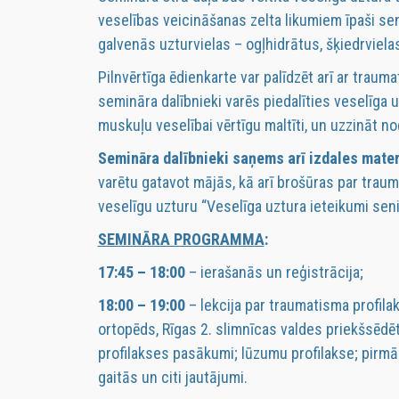
veselības veicināšanas zelta likumiem īpaši s
galvenās uzturvielas – ogļhidrātus, šķiedrviela
Pilnvērtīga ēdienkarte var palīdzēt arī ar traum
semināra dalībnieki varēs piedalīties veselīga 
muskuļu veselībai vērtīgu maltīti, un uzzināt 
Semināra dalībnieki saņems arī izdales mater
varētu gatavot mājās, kā arī brošūras par trauma
veselīgu uzturu “Veselīga uztura ieteikumi seni
SEMINĀRA PROGRAMMA
:
17:45 – 18:00
– ierašanās un reģistrācija;
18:00 – 19:00
– lekcija par traumatisma profila
ortopēds, Rīgas 2. slimnīcas valdes priekšsēdēt
profilakses pasākumi; lūzumu profilakse; pirmā
gaitās un citi jautājumi.