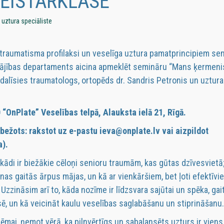
EISTARKLASE
 uztura speciāliste
r traumatisma profilaksi un veselīga uztura pamatprincipiem se
lājības departaments aicina apmeklēt semināru “Mans ķermenis
dalīsies traumatologs, ortopēds dr. Sandris Petronis un uztura
0 “OnPlate” Veselības telpā, Alauksta ielā 21, Rīgā.
robežots: rakstot uz e-pastu ieva@onplate.lv vai aizpildot
a).
 kādi ir biežākie cēloņi senioru traumām, kas gūtas dzīvesvietā
as gaitās ārpus mājas, un kā ar vienkāršiem, bet ļoti efektīvi
zzināsim arī to, kāda nozīme ir līdzsvara sajūtai un spēka, gai
sē, un kā veicināt kaulu veselības saglabāšanu un stiprināšanu.
tēmai, ņemot vērā, ka pilnvērtīgs un sabalansēts uzturs ir viens