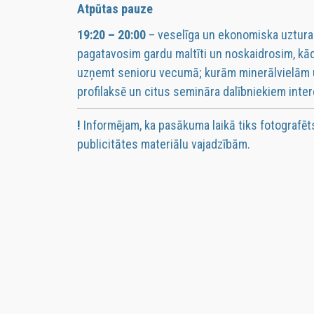
Atpūtas pauze
19:20 – 20:00
– veselīga un ekonomiska uztura 
pagatavosim gardu maltīti un noskaidrosim, kād
uzņemt senioru vecumā; kurām minerālvielām u
profilaksē un citus semināra dalībniekiem inte
!
Informējam, ka pasākuma laikā tiks fotografēt
publicitātes materiālu vajadzībām.