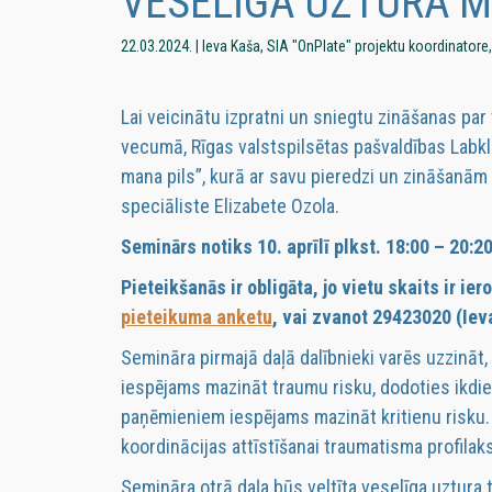
VESELĪGA UZTURA M
22.03.2024. | Ieva Kaša, SIA "OnPlate" projektu koordinatore,
Lai veicinātu izpratni un sniegtu zināšanas pa
vecumā, Rīgas valstspilsētas pašvaldības Labk
mana pils”, kurā ar savu pieredzi un zināšanām 
speciāliste Elizabete Ozola.
Seminārs notiks 10. aprīlī plkst. 18:00 – 20:2
Pieteikšanās ir obligāta, jo vietu skaits ir ie
pieteikuma anketu
, vai zvanot 29423020 (Iev
Semināra pirmajā daļā dalībnieki varēs uzzināt,
iespējams mazināt traumu risku, dodoties ikdien
paņēmieniem iespējams mazināt kritienu risku. U
koordinācijas attīstīšanai traumatisma profilak
Semināra otrā daļa būs veltīta veselīga uztura 