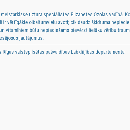
meistarklase uztura speciālistes Elizabetes Ozolas vadībā. Ko
i ir vērtīgākie olbaltumvielu avoti; cik daudz šķidruma nepieci
n vitamīniem būtu nepieciešams pievērst lielāku vērību trau
resējošus jautājumus.
s Rīgas valstspilsētas pašvaldības Labklājības departamenta