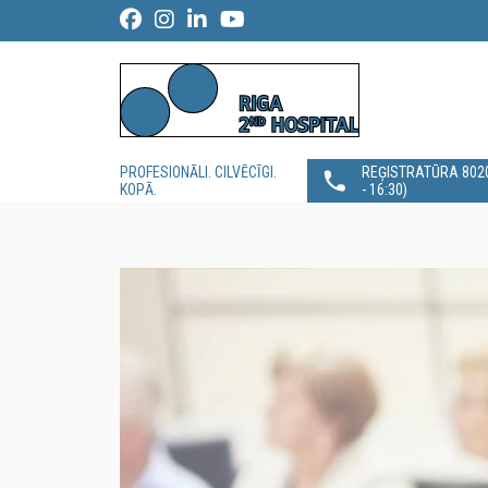
PROFESIONĀLI. CILVĒCĪGI.
REĢISTRATŪRA 80200
KOPĀ.
- 16:30)