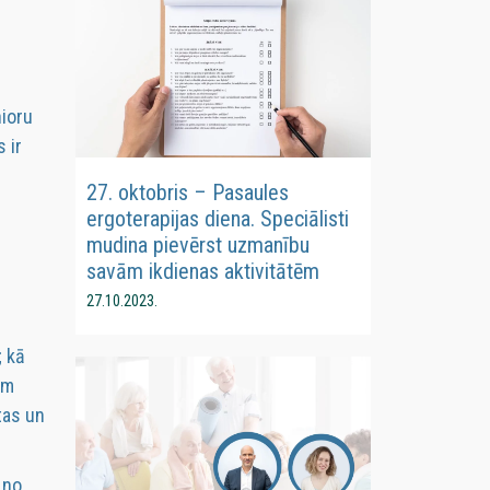
nioru
 ir
27. oktobris – Pasaules
ergoterapijas diena. Speciālisti
mudina pievērst uzmanību
savām ikdienas aktivitātēm
27.10.2023.
; kā
em
tas un
 no