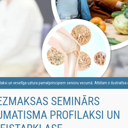
aksi un veselīga uztura pamatprincipiem senioru vecumā. Attēlam ir ilustratīva
 BEZMAKSAS SEMINĀRS
UMATISMA PROFILAKSI UN