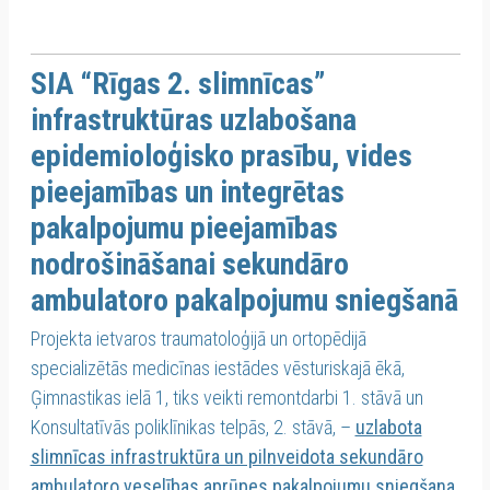
SIA “Rīgas 2. slimnīcas”
infrastruktūras uzlabošana
epidemioloģisko prasību, vides
pieejamības un integrētas
pakalpojumu pieejamības
nodrošināšanai sekundāro
ambulatoro pakalpojumu sniegšanā
Projekta ietvaros traumatoloģijā un ortopēdijā
specializētās medicīnas iestādes vēsturiskajā ēkā,
Ģimnastikas ielā 1, tiks veikti remontdarbi 1. stāvā un
Konsultatīvās poliklīnikas telpās, 2. stāvā, –
uzlabota
slimnīcas infrastruktūra un pilnveidota sekundāro
ambulatoro veselības aprūpes pakalpojumu sniegšana
.