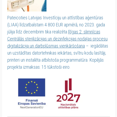
Pateicoties Latvijas Investīciju un attīstības aģentūras
(LIAA) līdzatbalstam 4 800 EUR apmērā, no 2023. gada
jūlija līdz decembrim tika realizēta
Rīgas 2. slimnīcas
Centrālās sterilizācijas un dezinfekcijas nodaļas procesu
digitalizācija un darbplūsmas vienkāršošana
– iegādātas
un uzstādītas datortehnikas iekārtas, svītru kodu lasītāji,
printeri un instalēta atbilstoša programmatūra. Kopējās
projekta izmaksas: 15 tūkstoši eiro.