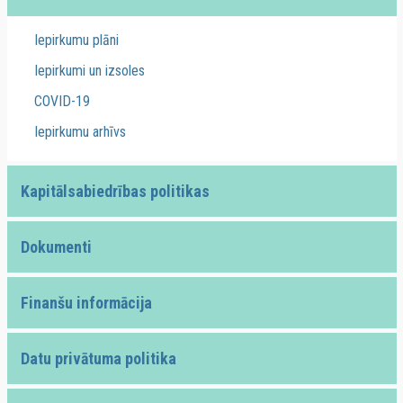
Iepirkumu plāni
Iepirkumi un izsoles
COVID-19
Iepirkumu arhīvs
Kapitālsabiedrības politikas
Dokumenti
Finanšu informācija
Datu privātuma politika