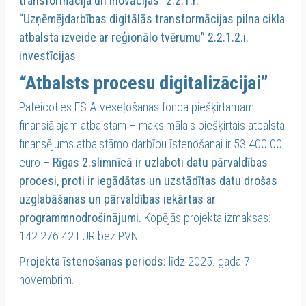
transformācija un inovācijas” 2.2.1.r.
“Uzņēmējdarbības digitālās transformācijas pilna cikla
atbalsta izveide ar reģionālo tvērumu” 2.2.1.2.i.
investīcijas
“Atbalsts procesu digitalizācijai”
Pateicoties ES Atveseļošanas fonda piešķirtamam
finansiālajam atbalstam – maksimālais piešķirtais atbalsta
finansējums atbalstāmo darbību īstenošanai ir 53 400.00
euro –
Rīgas 2.slimnīcā ir uzlaboti datu pārvaldības
procesi, proti ir iegādātas un uzstādītas datu drošas
uzglabāšanas un pārvaldības iekārtas ar
programmnodrošinājumi.
Kopējās projekta izmaksas:
142 276.42 EUR bez PVN
Projekta īstenošanas periods:
līdz 2025. gada 7.
novembrim.