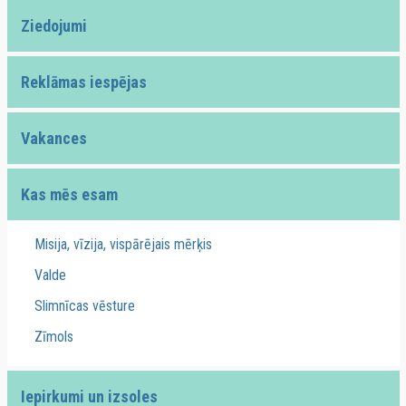
Ziedojumi
Reklāmas iespējas
Vakances
Kas mēs esam
Misija, vīzija, vispārējais mērķis
Valde
Slimnīcas vēsture
Zīmols
Iepirkumi un izsoles