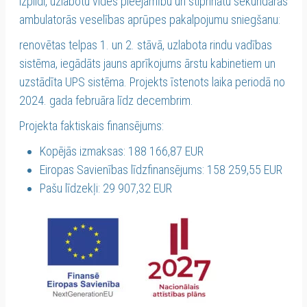
izpildi, uzlabotu vides pieejamību un stiprinātu sekundārās
ambulatorās veselības aprūpes pakalpojumu sniegšanu:
renovētas telpas 1. un 2. stāvā, uzlabota rindu vadības
sistēma, iegādāts jauns aprīkojums ārstu kabinetiem un
uzstādīta UPS sistēma. Projekts īstenots laika periodā no
2024. gada februāra līdz decembrim.
Projekta faktiskais finansējums:
Kopējās izmaksas: 188 166,87 EUR
Eiropas Savienības līdzfinansējums: 158 259,55 EUR
Pašu līdzekļi: 29 907,32 EUR