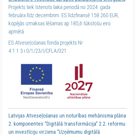
Projekts tiek īstenots laika periodā no 2024. gada
februāra līdz decembrim. ES līdzfinansē 158 260 EUR,
kopējās izmaksas lēšamas ap 185,6 tūkstošu eiro
apmērā.
ES Atveseļošanas fonda projekts Nr.
4.1.1.3.i.0/1/23/I/CFLA/021.
Latvijas Atveseļošanas un noturības mehānisma plāna
2. komponentes “Digitālā transformācija” 2.2. reformu
un investīciju virziena “Uzņēmumu digitālā