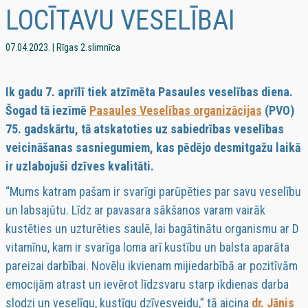
LOCĪTAVU VESELĪBAI
07.04.2023. | Rīgas 2.slimnīca
Ik gadu 7. aprīlī tiek atzīmēta Pasaules veselības diena.
Šogad tā iezīmē
Pasaules Veselības organizācijas
(PVO)
75. gadskārtu, tā atskatoties uz sabiedrības veselības
veicināšanas sasniegumiem, kas pēdējo desmitgažu laikā
ir uzlabojuši dzīves kvalitāti.
“Mums katram pašam ir svarīgi parūpēties par savu veselību
un labsajūtu. Līdz ar pavasara sākšanos varam vairāk
kustēties un uzturēties saulē, lai bagātinātu organismu ar D
vitamīnu, kam ir svarīga loma arī kustību un balsta aparāta
pareizai darbībai. Novēlu ikvienam mijiedarbībā ar pozitīvām
emocijām atrast un ievērot līdzsvaru starp ikdienas darba
slodzi un veselīgu, kustīgu dzīvesveidu,” tā aicina
dr.
Jānis