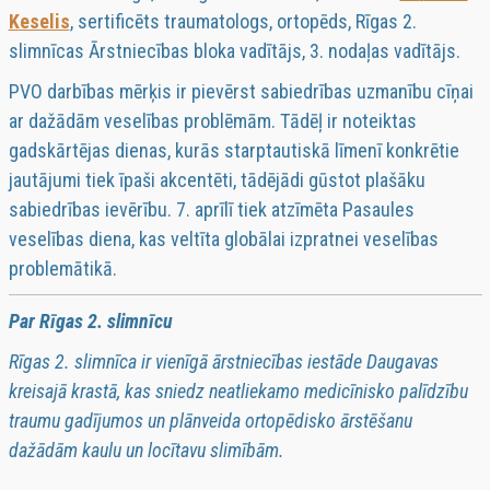
Keselis
, sertificēts traumatologs, ortopēds, Rīgas 2.
slimnīcas Ārstniecības bloka vadītājs, 3. nodaļas vadītājs.
PVO darbības mērķis ir pievērst sabiedrības uzmanību cīņai
ar dažādām veselības problēmām. Tādēļ ir noteiktas
gadskārtējas dienas, kurās starptautiskā līmenī konkrētie
jautājumi tiek īpaši akcentēti, tādējādi gūstot plašāku
sabiedrības ievērību. 7. aprīlī tiek atzīmēta Pasaules
veselības diena, kas veltīta globālai izpratnei veselības
problemātikā.
Par Rīgas 2. slimnīcu
Rīgas 2. slimnīca ir vienīgā ārstniecības iestāde Daugavas
kreisajā krastā, kas sniedz neatliekamo medicīnisko palīdzību
traumu gadījumos un plānveida ortopēdisko ārstēšanu
dažādām kaulu un locītavu slimībām.