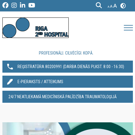
PROFESIONĀLI. CILVĒCĪGI. KOPĀ.
REĢISTRATŪRA 80200991‬ (DARBA DIENĀS PLKST. 8:00 - 16:30)
E-PIERAKSTS / ATTEIKUMS
24/7 NEATLIEKAMĀ MEDICĪNISKĀ PALĪDZĪBA TRAUMATOLOĢIJĀ