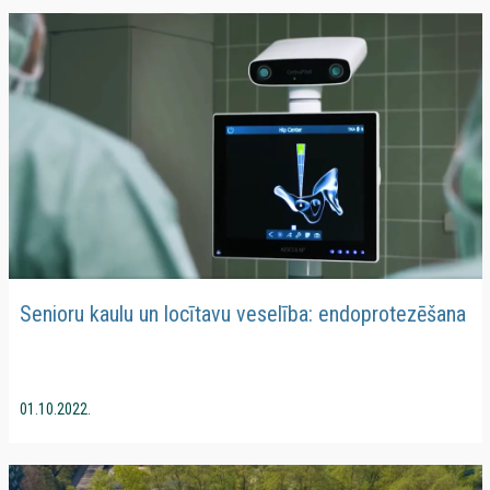
Senioru kaulu un locītavu veselība: endoprotezēšana
01.10.2022.