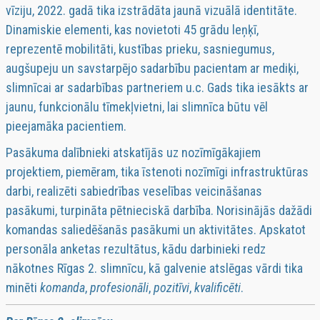
vīziju, 2022. gadā tika izstrādāta jaunā vizuālā identitāte.
Dinamiskie elementi, kas novietoti 45 grādu leņķī,
reprezentē mobilitāti, kustības prieku, sasniegumus,
augšupeju un savstarpējo sadarbību pacientam ar mediķi,
slimnīcai ar sadarbības partneriem u.c. Gads tika iesākts ar
jaunu, funkcionālu tīmekļvietni, lai slimnīca būtu vēl
pieejamāka pacientiem.
Pasākuma dalībnieki atskatījās uz nozīmīgākajiem
projektiem, piemēram, tika īstenoti nozīmīgi infrastruktūras
darbi, realizēti sabiedrības veselības veicināšanas
pasākumi, turpināta pētnieciskā darbība. Norisinājās dažādi
komandas saliedēšanās pasākumi un aktivitātes. Apskatot
personāla anketas rezultātus, kādu darbinieki redz
nākotnes Rīgas 2. slimnīcu, kā galvenie atslēgas vārdi tika
minēti
komanda
,
profesionāli
,
pozitīvi
,
kvalificēti
.