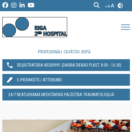
PROFESIONĀLI. CILVĒCĪGI. KOPĀ.
REĢISTRATŪRA 80200991‬ (DARBA DIENĀS PLKST. 8:00 - 16:30)
E-PIERAKSTS / ATTEIKUMS
24/7 NEATLIEKAMĀ MEDICĪNISKĀ PALĪDZĪBA TRAUMATOLOĢIJĀ