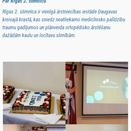
Par Rīgas 2. slimnīcu
Rīgas 2. slimnīca ir vienīgā ārstniecības iestāde Daugavas
kreisajā krastā, kas sniedz neatliekamo medicīnisko palīdzību
traumu gadījumos un plānveida ortopēdisko ārstēšanu
dažādām kaulu un locītavu slimībām.