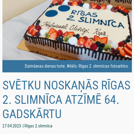
Dzimšanas dienas torte. Attēls: Rīgas 2. slimnīcas fotoarhīvs.
SVĒTKU NOSKAŅĀS RĪGAS
2. SLIMNĪCA ATZĪMĒ 64.
GADSKĀRTU
27.04.2023. | Rīgas 2.slimnīca