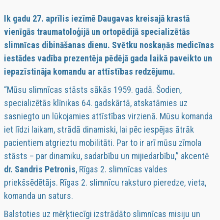
Ik gadu 27. aprīlis iezīmē Daugavas kreisajā krastā
vienīgās traumatoloģijā un ortopēdijā specializētās
slimnīcas dibināšanas dienu. Svētku noskaņās medicīnas
iestādes vadība prezentēja pēdējā gada laikā paveikto un
iepazīstināja komandu ar attīstības redzējumu.
“Mūsu slimnīcas stāsts sākās 1959. gadā. Šodien,
specializētās klīnikas 64. gadskārtā, atskatāmies uz
sasniegto un lūkojamies attīstības virzienā. Mūsu komanda
iet līdzi laikam, strādā dinamiski, lai pēc iespējas ātrāk
pacientiem atgrieztu mobilitāti. Par to ir arī mūsu zīmola
stāsts – par dinamiku, sadarbību un mijiedarbību,” akcentē
dr. Sandris Petronis
, Rīgas 2. slimnīcas valdes
priekšsēdētājs. Rīgas 2. slimnīcu raksturo pieredze, vieta,
komanda un saturs.
Balstoties uz mērķtiecīgi izstrādāto slimnīcas misiju un