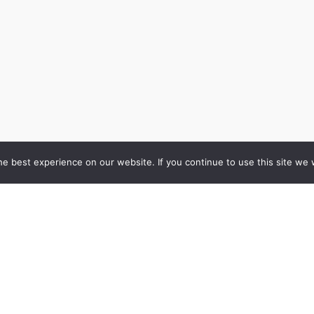
e best experience on our website. If you continue to use this site we w
Datu privātuma
politika
Sīkdatņu politika
Par mums