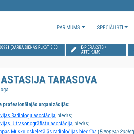
PAR MUMS
SPECIĀLISTI
991‬ (DARBA DIENĀS PLKST. 8:00
E-PIERAKSTS /
ATTEIKUMS
ASTASIJA TARASOVA
logs
a profesionālajās organizācijās:
tvijas Radiologu asociācija
, biedrs;
tvijas Ultrasonogrāfistu asociācija
, biedrs;
ropas Muskuloskeletālās radioloģijas biedrība
(
European Societ