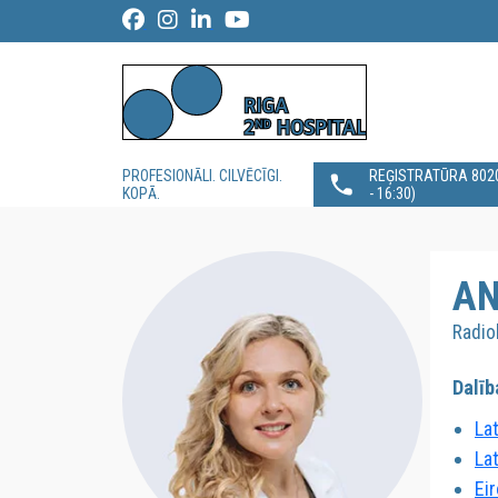
PROFESIONĀLI. CILVĒCĪGI.
REĢISTRATŪRA 80200
KOPĀ.
- 16:30)
AN
Radio
Dalīb
La
La
Ei