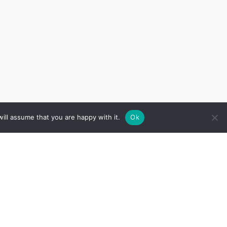
ill assume that you are happy with it.
Ok
Sekojiet mums