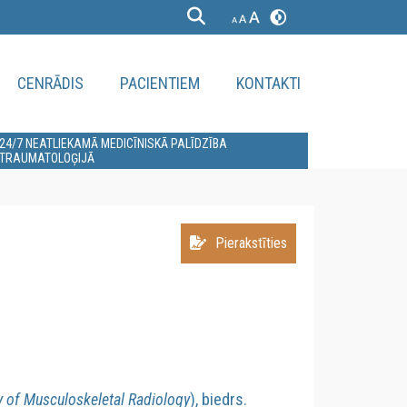
CENRĀDIS
PACIENTIEM
KONTAKTI
24/7 NEATLIEKAMĀ MEDICĪNISKĀ PALĪDZĪBA
TRAUMATOLOĢIJĀ
Pierakstīties
y of Musculoskeletal Radiology
), biedrs.