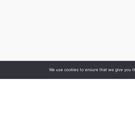
We use cookies to ensure that we give you th
Cenrādis
Vakances
Speciālisti