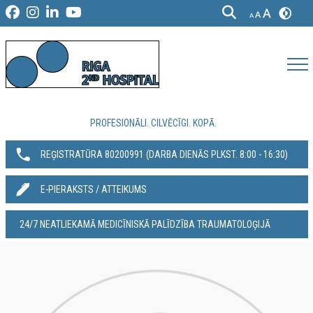
PROFESIONĀLI. CILVĒCĪGI. KOPĀ.
REĢISTRATŪRA 80200991‬ (DARBA DIENĀS PLKST. 8:00 - 16:30)
E-PIERAKSTS / ATTEIKUMS
24/7 NEATLIEKAMĀ MEDICĪNISKĀ PALĪDZĪBA TRAUMATOLOĢIJĀ