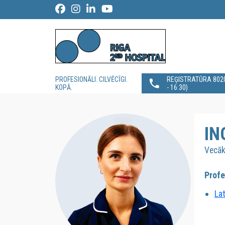
PROFESIONĀLI. CILVĒCĪGI.
REĢISTRATŪRA 80200
KOPĀ.
- 16:30)
IN
Vecāk
Profe
La