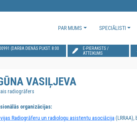
PAR MUMS
SPECIĀLISTI
991‬ (DARBA DIENĀS PLKST. 8:00
E-PIERAKSTS /
ATTEIKUMS
GŪNA VASIĻJEVA
ais radiogrāfers
sionālās organizācijas:
tvijas Radiogrāferu un radiologu asistentu asociācija
(LRRAA), 