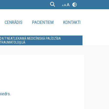
CENRĀDIS
PACIENTIEM
KONTAKTI
24/7 NEATLIEKAMĀ MEDICĪNISKĀ PALĪDZĪBA
TRAUMATOLOĢIJĀ
biedrs.