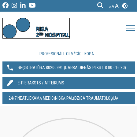
PROFESIONĀLI. CILVĒCĪGI. KOPĀ.
REĢISTRATŪRA 80200991‬ (DARBA DIENĀS PLKST. 8:00 - 16:30)
E-PIERAKSTS / ATTEIKUMS
24/7 NEATLIEKAMĀ MEDICĪNISKĀ PALĪDZĪBA TRAUMATOLOĢIJĀ