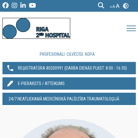
PROFESIONĀLI. CILVĒCĪGI. KOPĀ.
REĢISTRATŪRA 80200991‬ (DARBA DIENĀS PLKST. 8:00 - 16:30)
E-PIERAKSTS / ATTEIKUMS
24/7 NEATLIEKAMĀ MEDICĪNISKĀ PALĪDZĪBA TRAUMATOLOĢIJĀ