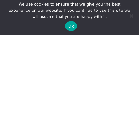
We use cookies to ensure that we give you the best
experience on our website. If you continue to use this site we
will assume that you are happy with it.
Ok
Cenrādis
Vakances
Speciālisti
Datu privātuma politika
Sīkdatņu politika
Par mums
Kontakti