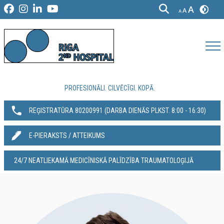
PROFESIONĀLI. CILVĒCĪGI. KOPĀ.
REĢISTRATŪRA 80200991‬ (DARBA DIENĀS PLKST. 8:00 - 16:30)
E-PIERAKSTS / ATTEIKUMS
24/7 NEATLIEKAMĀ MEDICĪNISKĀ PALĪDZĪBA TRAUMATOLOĢIJĀ