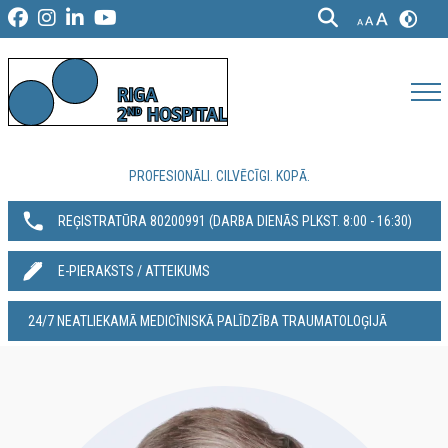
PROFESIONĀLI. CILVĒCĪGI. KOPĀ.
REĢISTRATŪRA 80200991‬ (DARBA DIENĀS PLKST. 8:00 - 16:30)
E-PIERAKSTS / ATTEIKUMS
24/7 NEATLIEKAMĀ MEDICĪNISKĀ PALĪDZĪBA TRAUMATOLOĢIJĀ