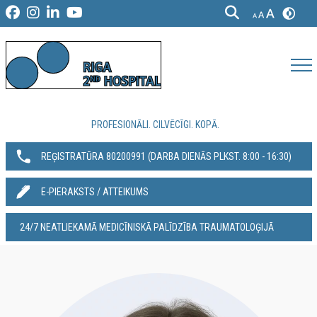
PROFESIONĀLI. CILVĒCĪGI. KOPĀ.
REĢISTRATŪRA 80200991‬ (DARBA DIENĀS PLKST. 8:00 - 16:30)
E-PIERAKSTS / ATTEIKUMS
24/7 NEATLIEKAMĀ MEDICĪNISKĀ PALĪDZĪBA TRAUMATOLOĢIJĀ