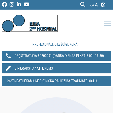
PROFESIONĀLI. CILVĒCĪGI. KOPĀ.
REĢISTRATŪRA 80200991‬ (DARBA DIENĀS PLKST. 8:00 - 16:30)
E-PIERAKSTS / ATTEIKUMS
24/7 NEATLIEKAMĀ MEDICĪNISKĀ PALĪDZĪBA TRAUMATOLOĢIJĀ