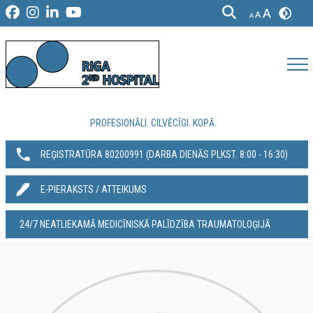
PROFESIONĀLI. CILVĒCĪGI. KOPĀ.
REĢISTRATŪRA 80200991‬ (DARBA DIENĀS PLKST. 8:00 - 16:30)
E-PIERAKSTS / ATTEIKUMS
24/7 NEATLIEKAMĀ MEDICĪNISKĀ PALĪDZĪBA TRAUMATOLOĢIJĀ