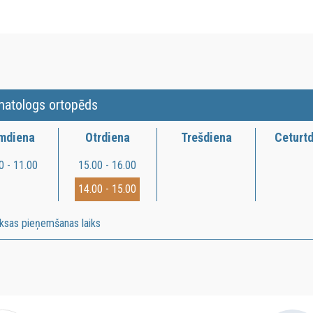
matologs ortopēds
rmdiena
Otrdiena
Trešdiena
Ceturt
0 - 11.00
15.00 - 16.00
14.00 - 15.00
ksas pieņemšanas laiks