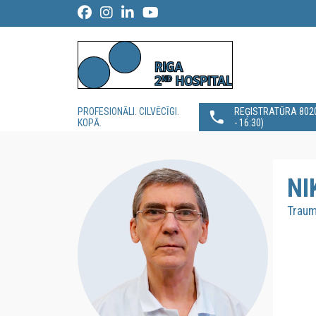
PROFESIONĀLI. CILVĒCĪGI.
REĢISTRATŪRA 80200
KOPĀ.
- 16:30)
NI
Traum