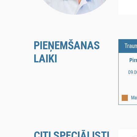
PIEŅEMŠANAS
Trau
LAIKI
Pi
09.0
Ma
CITI SPECIĀLISTI