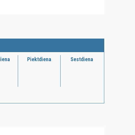
diena
Piektdiena
Sestdiena