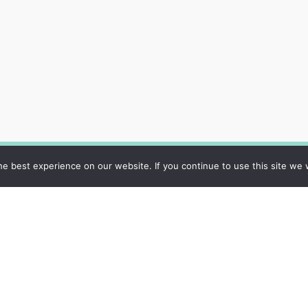
e best experience on our website. If you continue to use this site we w
Datu privātuma
politika
Sīkdatņu politika
Par mums
Kontakti
​​© SIA "Rīgas 2. slimnīca" | Visas tiesības aizsargātas, 2026