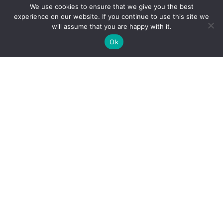
We use cookies to ensure that we give you the best
experience on our website. If you continue to use this site we
will assume that you are happy with it.
Ok
Cenrādis
Vakances
Speciālisti
Datu privātuma politika
Sīkdatņu politika
Par mums
Kontakti