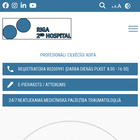
PROFESIONĀLI. CILVĒCĪGI. KOPĀ.
REĢISTRATŪRA 80200991‬ (DARBA DIENĀS PLKST. 8:00 - 16:30)
E-PIERAKSTS / ATTEIKUMS
24/7 NEATLIEKAMĀ MEDICĪNISKĀ PALĪDZĪBA TRAUMATOLOĢIJĀ