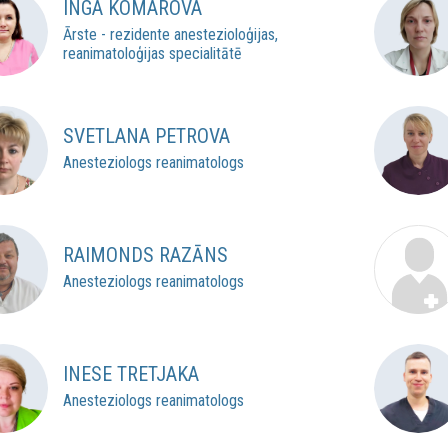
INGA KOMAROVA
Ārste - rezidente anestezioloģijas,
reanimatoloģijas specialitātē
SVETLANA PETROVA
Anesteziologs reanimatologs
RAIMONDS RAZĀNS
Anesteziologs reanimatologs
INESE TRETJAKA
Anesteziologs reanimatologs