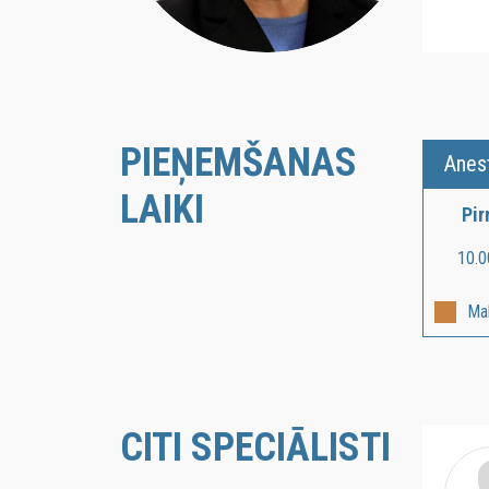
PIEŅEMŠANAS
Anes
LAIKI
Pi
10.0
Ma
CITI SPECIĀLISTI