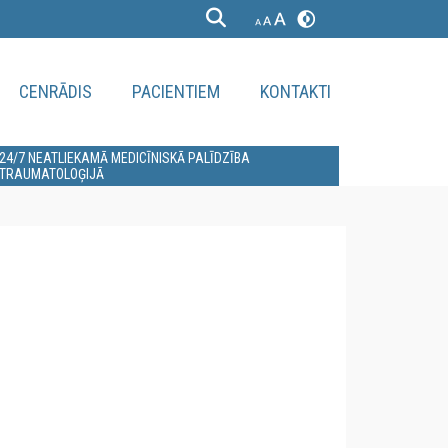
CENRĀDIS
PACIENTIEM
KONTAKTI
24/7 NEATLIEKAMĀ MEDICĪNISKĀ PALĪDZĪBA
TRAUMATOLOĢIJĀ