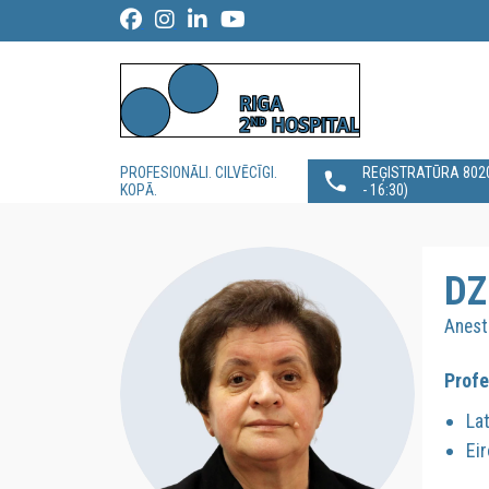
PROFESIONĀLI. CILVĒCĪGI.
REĢISTRATŪRA 80200
KOPĀ.
- 16:30)
DZ
Anest
Profe
La
Ei