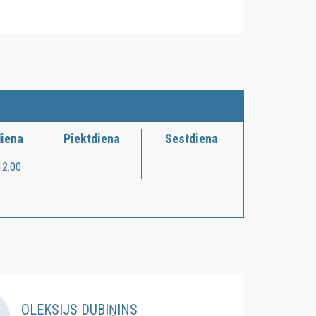
diena
Piektdiena
Sestdiena
12.00
OLEKSIJS DUBIŅINS