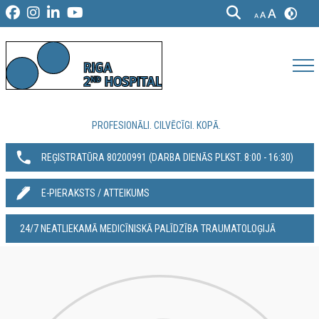
PROFESIONĀLI. CILVĒCĪGI. KOPĀ.
REĢISTRATŪRA 80200991‬ (DARBA DIENĀS PLKST. 8:00 - 16:30)
E-PIERAKSTS / ATTEIKUMS
24/7 NEATLIEKAMĀ MEDICĪNISKĀ PALĪDZĪBA TRAUMATOLOĢIJĀ