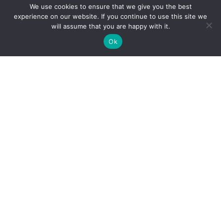
We use cookies to ensure that we give you the best
experience on our website. If you continue to use this site we
will assume that you are happy with it.
Ok
Cenrādis
Vakances
Speciālisti
Datu privātuma politika
Sīkdatņu politika
Par mums
Kontakti