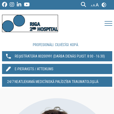
PROFESIONĀLI. CILVĒCĪGI. KOPĀ.
REĢISTRATŪRA 80200991‬ (DARBA DIENĀS PLKST. 8:00 - 16:30)
E-PIERAKSTS / ATTEIKUMS
24/7 NEATLIEKAMĀ MEDICĪNISKĀ PALĪDZĪBA TRAUMATOLOĢIJĀ