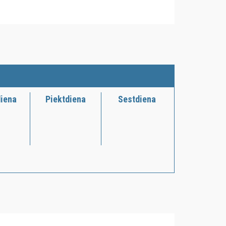
diena
Piektdiena
Sestdiena