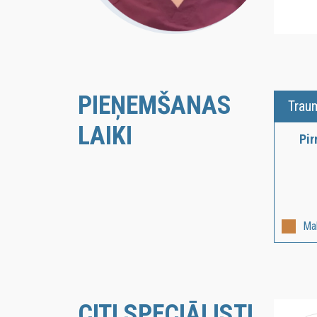
PIEŅEMŠANAS
Trau
LAIKI
Pi
Ma
CITI SPECIĀLISTI