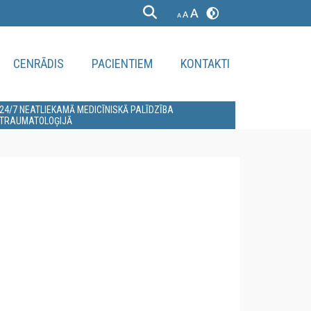
CENRĀDIS
PACIENTIEM
KONTAKTI
24/7 NEATLIEKAMĀ MEDICĪNISKĀ PALĪDZĪBA
TRAUMATOLOĢIJĀ