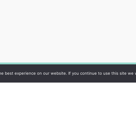
e best experience on our website. If you continue to use this site we w
Datu privātuma
politika
Sīkdatņu politika
Par mums
Kontakti
​​© SIA "Rīgas 2. slimnīca" | Visas tiesības aizsargātas, 2026