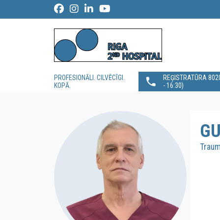
PROFESIONĀLI. CILVĒCĪGI.
REĢISTRATŪRA 80200
KOPĀ.
- 16:30)
GU
Traum