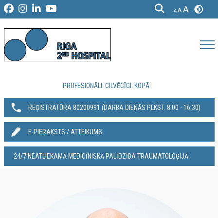
PROFESIONĀLI. CILVĒCĪGI. KOPĀ.
REĢISTRATŪRA 80200991‬ (DARBA DIENĀS PLKST. 8:00 - 16:30)
E-PIERAKSTS / ATTEIKUMS
24/7 NEATLIEKAMĀ MEDICĪNISKĀ PALĪDZĪBA TRAUMATOLOĢIJĀ