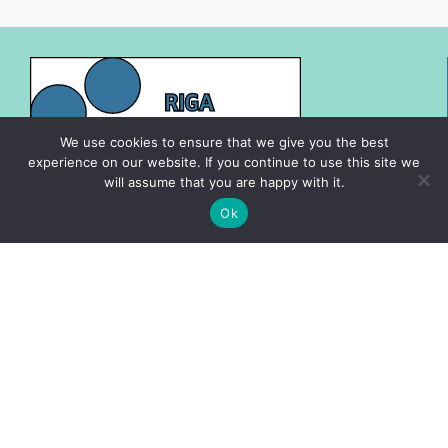
We use cookies to ensure that we give you the best
experience on our website. If you continue to use this site we
will assume that you are happy with it.
Cenrādis
Ok
Vakances
Speciālisti
Datu privātuma politika
Sīkdatņu politika
Par mums
Kontakti