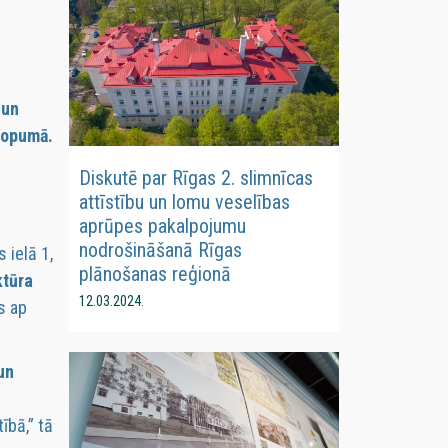
 un
kopumā.
Diskutē par Rīgas 2. slimnīcas
attīstību un lomu veselības
aprūpes pakalpojumu
nodrošināšanā Rīgas
 ielā 1,
plānošanas reģionā
ktūra
12.03.2024.
s ap
un
ībā,” tā