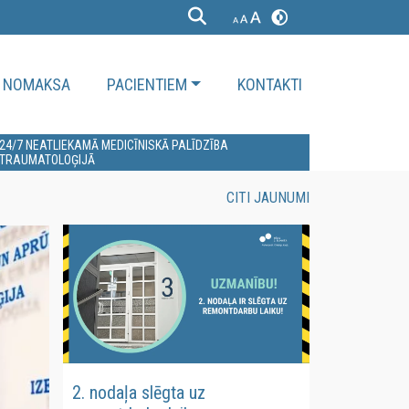
NOMAKSA
PACIENTIEM
KONTAKTI
24/7 NEATLIEKAMĀ MEDICĪNISKĀ PALĪDZĪBA
TRAUMATOLOĢIJĀ
CITI JAUNUMI
2. nodaļa slēgta uz