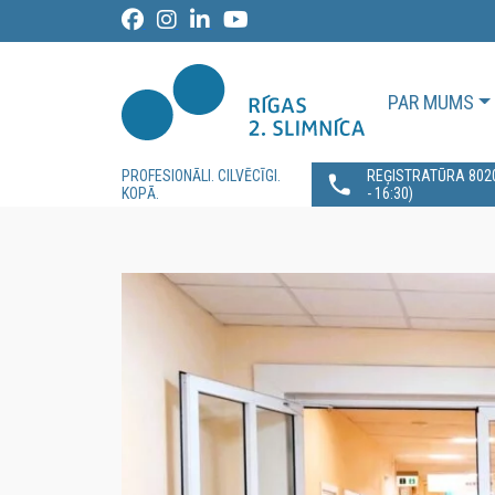
PAR MUMS
PROFESIONĀLI. CILVĒCĪGI.
REĢISTRATŪRA 80200
KOPĀ.
- 16:30)