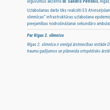
ieguvumus akcentē
dr. Sandris Petronis
, Rīga
Uzlabošanas darbi tiks realizēti ES Atveseļošan
slimnīcas” infrastruktūras uzlabošana epidemi
pieejamības nodrošināšanai sekundāro ambulat
Par Rīgas 2. slimnīcu
Rīgas 2. slimnīca ir vienīgā ārstniecības iestāde
traumu gadījumos un plānveida ortopēdisko ārstē