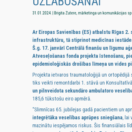
UZLABOŠANAI
31.01.2024. | Brigita Zutere, mārketinga un komunikācijas sp
Ar Eiropas Savienības (ES) atbalstu Rīgas 2.
infrastruktūru, tā stiprinot medicīnas iestā
Š.g. 17. janvārī Centrālā finanšu un līgumu a
Atveseļošanas fonda projekta īstenošanu, pie
epidemioloģiskās drošības līmeņa un vides p
Projekta ietvaros traumatoloģijā un ortopēdijā 
tiks veikti remontdarbi 1. stāvā un Konsultatīvā
un pilnveidota sekundāro ambulatoro veselī
185,6 tūkstošu eiro apmērā.
“Slimnīcas 65. jubilejas gadā pacientiem un ap
integrētāka veselības aprūpes sniegšana
, la
mazinātu iespējamos riskus. Šis finansiālais līd