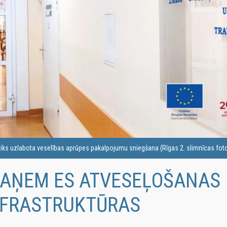
iks uzlabota veselības aprūpes pakalpojumu sniegšana (Rīgas 2. slimnīcas foto
 SAŅEM ES ATVESEĻOŠANAS
NFRASTRUKTŪRAS