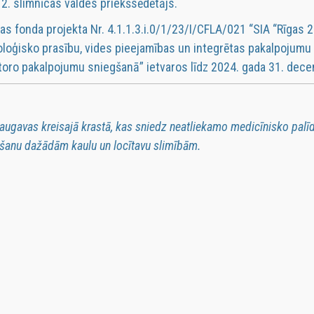
s 2. slimnīcas valdes priekšsēdētājs.
as fonda projekta Nr. 4.1.1.3.i.0/1/23/I/CFLA/021 “SIA “Rīgas 2
oloģisko prasību, vides pieejamības un integrētas pakalpojumu
oro pakalpojumu sniegšanā” ietvaros līdz 2024. gada 31. dec
 Daugavas kreisajā krastā, kas sniedz neatliekamo medicīnisko palī
šanu dažādām kaulu un locītavu slimībām.