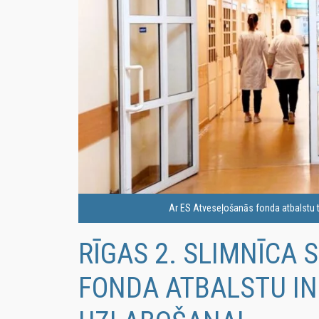
Ar ES Atveseļošanās fonda atbalstu t
RĪGAS 2. SLIMNĪCA
FONDA ATBALSTU I