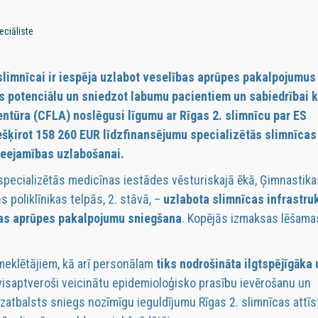
eciāliste
 slimnīcai ir iespēja uzlabot veselības aprūpes pakalpojumus
des potenciālu un sniedzot labumu pacientiem un sabiedrībai 
ģentūra (CFLA) noslēgusi līgumu ar Rīgas 2. slimnīcu par ES
šķirot 158 260 EUR līdzfinansējumu specializētās slimnīcas
ieejamības uzlabošanai.
specializētās medicīnas iestādes vēsturiskajā ēkā, Ģimnastikas
s poliklīnikas telpās, 2. stāvā, –
uzlabota slimnīcas infrastru
bas aprūpes pakalpojumu sniegšana
. Kopējās izmaksas lēšama
meklētājiem, kā arī personālam
tiks nodrošināta ilgtspējīgāka 
i visaptveroši veicinātu epidemioloģisko prasību ievērošanu un
zatbalsts sniegs nozīmīgu ieguldījumu Rīgas 2. slimnīcas attīst