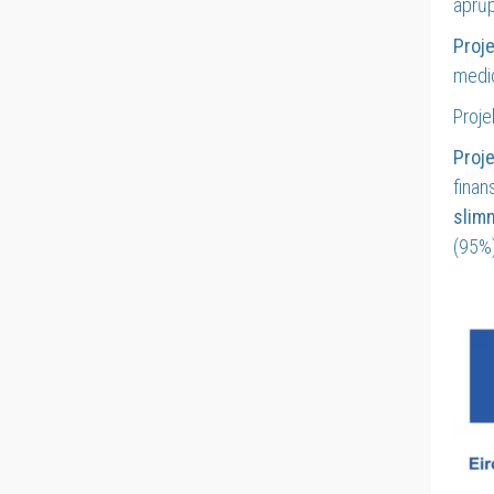
aprūp
Proj
medic
Proje
Proj
finan
slimn
(95%)