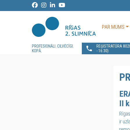
PAR MUMS
PROFESIONĀLI. CILVĒCĪGI.
REĢISTRATŪRA 80200
KOPĀ.
- 16:30)
PR
ERA
II 
Rīgas
ir uz
remon