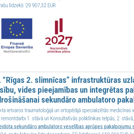
ašu līdzekļi: 29 907,32 EUR
 “Rīgas 2. slimnīcas” infrastruktūras u
sību, vides pieejamības un integrētas p
rošināšanai sekundāro ambulatoro paka
kta ietvaros traumatoloģijā un ortopēdijā specializētās medicīnas ie
i remontdarbi 1. stāvā un Konsultatīvās poliklīnikas telpās, 2. stāvā
veidota sekundāro ambulatoro veselības aprūpes pakalpojumu 