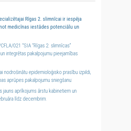
ializētajai Rīgas 2. slimnīcai ir iespēja
inot medicīnas iestādes potenciālu un
I/CFLA/021 “SIA “Rīgas 2. slimnīcas”
 un integrētas pakalpojumu pieejamības
ai nodrošinātu epidemioloģisko prasību izpildi,
ības aprūpes pakalpojumu sniegšanu:
ts jauns aprīkojums ārstu kabinetiem un
februāra līdz decembrim.