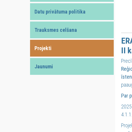
Datu privātuma politika
Trauksmes celšana
ERA
Projekti
II 
Precī
Jaunumi
Reģio
īste
paaug
Par p
2025.
4.1.1
Proje