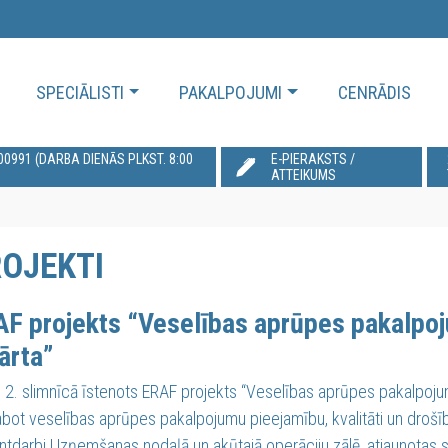
SPECIĀLISTI
PAKALPOJUMI
CENRĀDIS
991‬ (DARBA DIENĀS PLKST. 8:00
E-PIERAKSTS /
ATTEIKUMS
OJEKTI
F projekts “Veselības aprūpes pakalpo
kārta”
 2. slimnīcā īstenots ERAF projekts “Veselības aprūpes pakalpojum
labot veselības aprūpes pakalpojumu pieejamību, kvalitāti un drošīb
tdarbi Uzņemšanas nodaļā un akūtajā operāciju zālē, atjaunotas ste