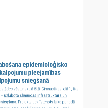
zlabošana epidemioloģisko
akalpojumu pieejamības
lpojumu sniegšanā
stādes vēsturiskajā ēkā, Ģimnastikas ielā 1, tiks
, –
uzlabota slimnīcas infrastruktūra un
sniegšana
. Projekts tiek īstenots laika periodā