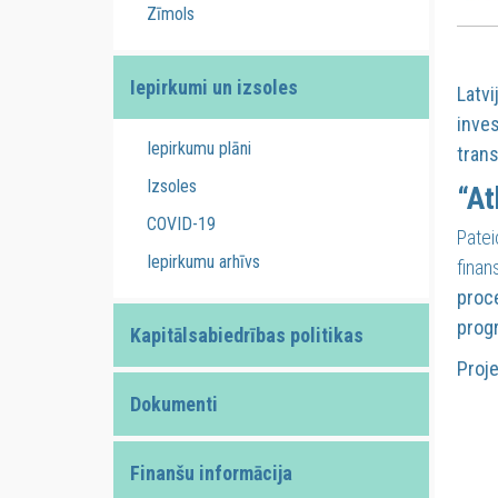
Zīmols
Iepirkumi un izsoles
Latvi
inves
Iepirkumu plāni
trans
Izsoles
“At
COVID-19
Patei
Iepirkumu arhīvs
finan
proce
prog
Kapitālsabiedrības politikas
Proje
Dokumenti
Finanšu informācija