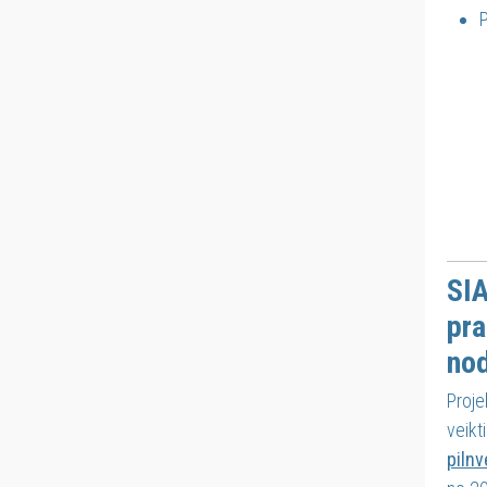
P
SIA
pra
nod
Proje
veikt
piln