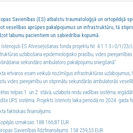
ropas Savienības (ES) atbalstu traumatoloģijā un ortopēdijā spec
ot veselības aprūpes pakalpojumus un infrastruktūru, tā stipr
dzot labumu pacientiem un sabiedrībai kopumā.
īstenojuši ES Atveseļošanas fonda projektu Nr. 4.1.1.3.i.0/1/23/
struktūras uzlabošana epidemioloģisko prasību, vides pieejamības
šināšanai sekundāro ambulatoro pakalpojumu sniegšanā”.
kta ietvaros esam veikuši nozīmīgus infrastruktūras uzlabojumus, l
otu vides pieejamību un stiprinātu sekundārās ambulatorās vesel
ētas telpas 1. un 2. stāvā, uzlabota rindu vadības sistēma, iegādā
dīta UPS sistēma. Projekts īstenots laika periodā no 2024. gada 
kta faktiskais finansējums:
Kopējās izmaksas: 188 166,87 EUR
iropas Savienības līdzfinansējums: 158 259,55 EUR