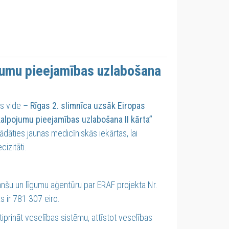
jumu pieejamības uzlabošana
as vide –
Rīgas 2. slimnīca uzsāk Eiropas
alpojumu pieejamības uzlabošana II kārta”
dāties jaunas medicīniskās iekārtas, lai
izitāti.
nanšu un līgumu aģentūru par ERAF projekta Nr.
 ir 781 307 eiro.
tiprināt veselības sistēmu, attīstot veselības