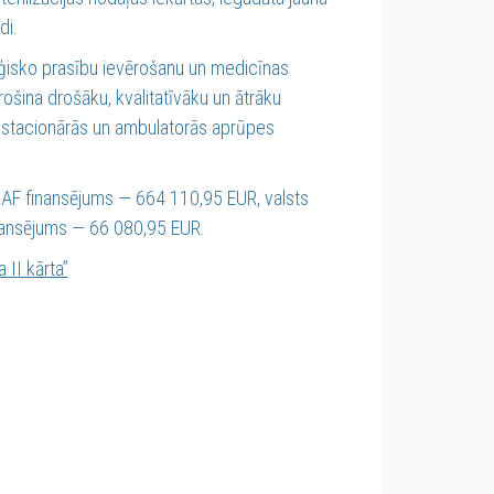
di.
oģisko prasību ievērošanu un medicīnas
ošina drošāku, kvalitatīvāku un ātrāku
 stacionārās un ambulatorās aprūpes
ERAF finansējums — 664 110,95 EUR, valsts
inansējums — 66 080,95 EUR.
II kārta”