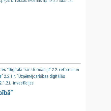
kopējās izmaksas lēšamas ap 185,6 tūkstošu
s “Digitālā transformācija” 2.2. reformu un
” 2.2.1.r. “Uzņēmējdarbības digitālās
.1.2.i. investīcijas
bībā”