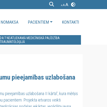
NOMAKSA
PACIENTIEM
KONTAKTI
24/7 NEATLIEKAMĀ MEDICĪNISKĀ PALĪDZĪBA
TRAUMATOLOĢIJĀ
jumu pieejamības uzlabošana
u pieejamības uzlabošana II kārta”, kura mērķis
u pacientiem. Projekta ietvaros veikti
rilizācijas nodaļas iekārtas, iegādāta jauna