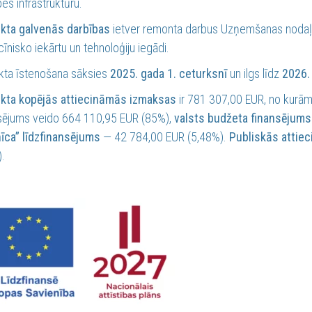
es infrastruktūru.
ekta galvenās darbības
ietver remonta darbus Uzņemšanas nodaļā u
īnisko iekārtu un tehnoloģiju iegādi.
kta īstenošana sāksies
2025. gada 1. ceturksnī
un ilgs līdz
2026.
ekta kopējās attiecināmās izmaksas
ir 781 307,00 EUR, no kurā
sējums veido 664 110,95 EUR (85%),
valsts budžeta finansējums
īca” līdzfinansējums
— 42 784,00 EUR (5,48%).
Publiskās attie
.