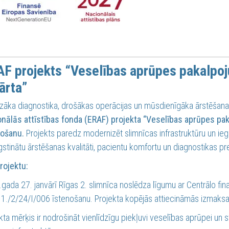
F projekts “Veselības aprūpes pakalpo
kārta”
zāka diagnostika, drošākas operācijas un mūsdienīgāka ārstēšan
nālās attīstības fonda (ERAF) projekta “Veselības aprūpes pak
nošanu.
Projekts paredz modernizēt slimnīcas infrastruktūru un iegā
stinātu ārstēšanas kvalitāti, pacientu komfortu un diagnostikas prec
rojektu:
gada 27. janvārī Rīgas 2. slimnīca noslēdza līgumu ar Centrālo fi
.1./2/24/I/006 īstenošanu. Projekta kopējās attiecināmās izmaksas
kta mērķis ir nodrošināt vienlīdzīgu piekļuvi veselības aprūpei un s