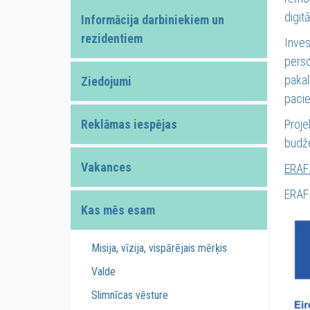
digit
Informācija darbiniekiem un
rezidentiem
Inves
perso
pakal
Ziedojumi
pacie
Reklāmas iespējas
Proje
budže
Vakances
ERAF 
ERAF 
Kas mēs esam
Misija, vīzija, vispārējais mērķis
Valde
Slimnīcas vēsture