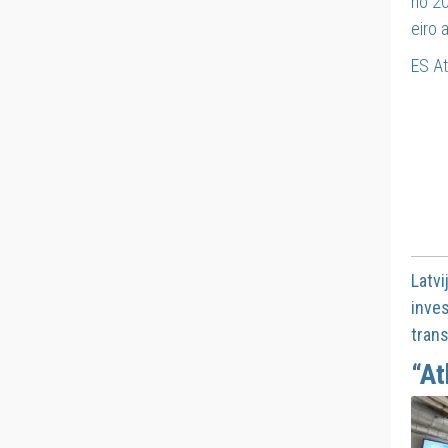
no 20
eiro 
ES At
Latvi
inves
trans
“At