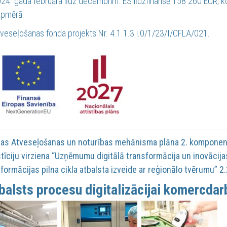
24. gada februāra līdz decembrim. ES līdzfinansē 158 260 EUR, 
apmērā.
veseļošanas fonda projekts Nr. 4.1.1.3.i.0/1/23/I/CFLA/021.
jas Atveseļošanas un noturības mehānisma plāna 2. komponente
tīciju virziena “Uzņēmumu digitālā transformācija un inovācijas
formācijas pilna cikla atbalsta izveide ar reģionālo tvērumu” 2.2
balsts procesu digitalizācijai komercdar