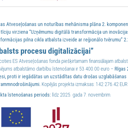
jas Atveseļošanas un noturības mehānisma plāna 2. komponente
tīciju virziena “Uzņēmumu digitālā transformācija un inovācijas
formācijas pilna cikla atbalsta izveide ar reģionālo tvērumu” 2.2
balsts procesu digitalizācijai”
coties ES Atveseļošanas fonda piešķirtamam finansiālajam atbalst
sējums atbalstāmo darbību īstenošanai ir 53 400.00 euro –
Rīgas 
si, proti ir iegādātas un uzstādītas datu drošas uzglabāšanas 
rammnodrošinājumi.
Kopējās projekta izmaksas: 142 276.42 EU
kta īstenošanas periods:
līdz 2025. gada 7. novembrim.