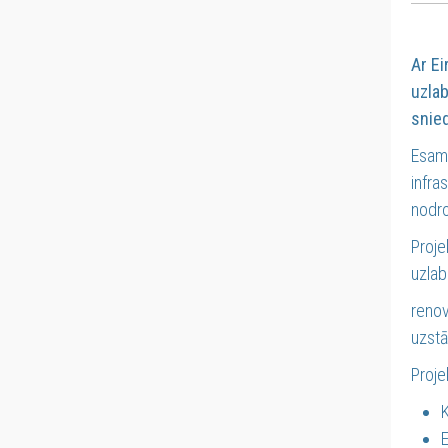
Ar Ei
uzlab
snie
Esam 
infra
nodro
Proje
uzlab
renov
uzstā
Proje
E