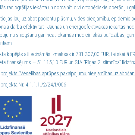
ālās radiogrāfijas iekārta un nomainīti divi ortopēdiskie operāciju gal
tīcijas ļauj uzlabot pacientu plūsmu, vides pieejamību, epidemiol
nāla darba efektivitāti. Jaunās un energoefektīvākās iekārtas nodr
pojumu sniegšanu gan neatliekamās medicīniskās palīdzības, gan
ntiem.
kta kopējās attiecināmās izmaksas ir 781 307,00 EUR, tai skaitā 
ta finansējums — 51 115,10 EUR un SIA “Rīgas 2. slimnīca” līdzf
projekts “Veselības aprūpes pakalpojumu pieejamības uzlabošana 
projekta Nr. 4.1.1.1./2/24/I/006