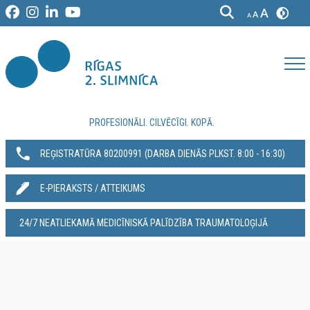
PROFESIONĀLI. CILVĒCĪGI. KOPĀ.
REĢISTRATŪRA 80200991‬ (DARBA DIENĀS PLKST. 8:00 - 16:30)
E-PIERAKSTS / ATTEIKUMS
24/7 NEATLIEKAMĀ MEDICĪNISKĀ PALĪDZĪBA TRAUMATOLOĢIJĀ