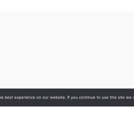
e best experience on our website. If you continue to use this site we w
Datu privātuma
politika