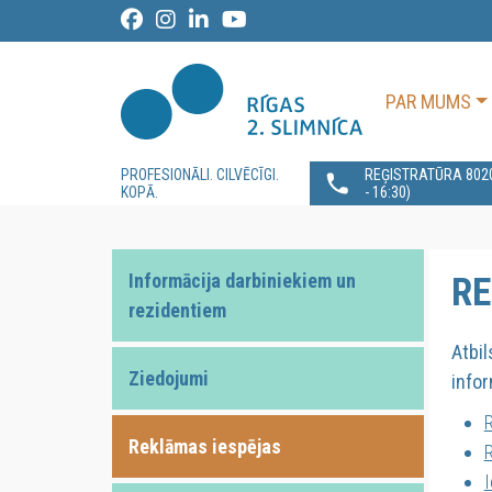
PAR MUMS
PROFESIONĀLI. CILVĒCĪGI.
REĢISTRATŪRA 80200
KOPĀ.
- 16:30)
Informācija darbiniekiem un
RE
rezidentiem
Atbil
Ziedojumi
infor
R
Reklāmas iespējas
R
I