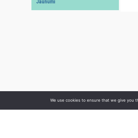
Jaunumi
We use cookies to ensure that we give you th
Cenrādis