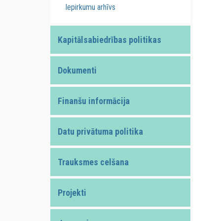
Iepirkumu arhīvs
Kapitālsabiedrības politikas
Dokumenti
Finanšu informācija
Datu privātuma politika
Trauksmes celšana
Projekti