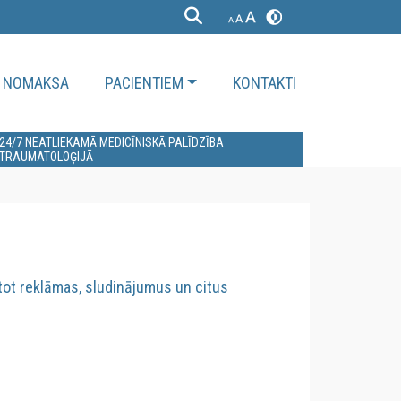
NOMAKSA
PACIENTIEM
KONTAKTI
24/7 NEATLIEKAMĀ MEDICĪNISKĀ PALĪDZĪBA
TRAUMATOLOĢIJĀ
etot reklāmas, sludinājumus un citus