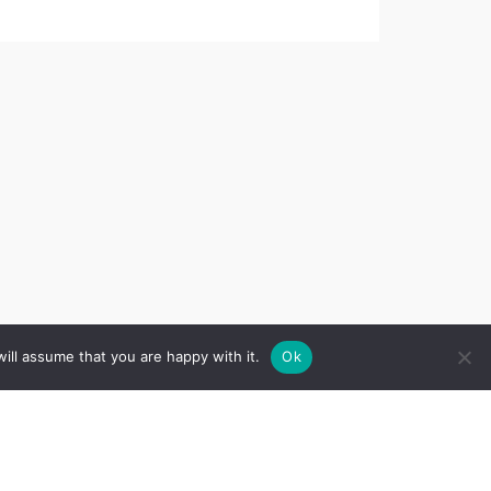
ill assume that you are happy with it.
Ok
Sekojiet mums