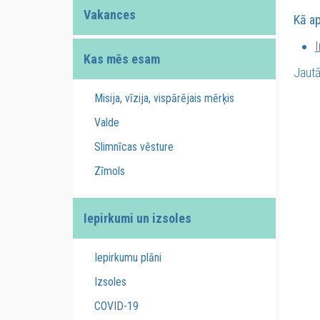
Vakances
Kā a
I
Kas mēs esam
Jautā
Misija, vīzija, vispārējais mērķis
Valde
Slimnīcas vēsture
Zīmols
Iepirkumi un izsoles
Iepirkumu plāni
Izsoles
COVID-19