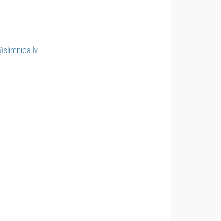
slimnica.lv
.