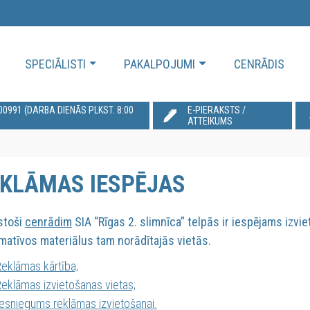
SPECIĀLISTI
PAKALPOJUMI
CENRĀDIS
991‬ (DARBA DIENĀS PLKST. 8:00
E-PIERAKSTS /
ATTEIKUMS
KLĀMAS IESPĒJAS
stoši
cenrādim
SIA “Rīgas 2. slimnīca” telpās ir iespējams izvi
matīvos materiālus tam norādītajās vietās.
eklāmas kārtība;
eklāmas izvietošanas vietas;
esniegums reklāmas izvietošanai.