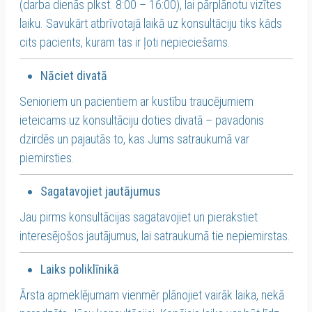
(darba dienās plkst. 8:00 – 16:00), lai pārplānotu vizītes
laiku. Savukārt atbrīvotajā laikā uz konsultāciju tiks kāds
cits pacients, kuram tas ir ļoti nepieciešams.
Nāciet divatā
Senioriem un pacientiem ar kustību traucējumiem
ieteicams uz konsultāciju doties divatā – pavadonis
dzirdēs un pajautās to, kas Jums satraukumā var
piemirsties.
Sagatavojiet jautājumus
Jau pirms konsultācijas sagatavojiet un pierakstiet
interesējošos jautājumus, lai satraukumā tie nepiemirstas.
Laiks poliklīnikā
Ārsta apmeklējumam vienmēr plānojiet vairāk laika, nekā