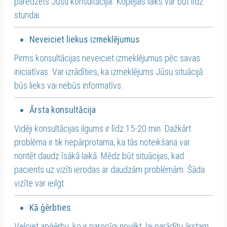
paredzēts Jūsu konsultācijai. Kopējais laiks var būt līdz
stundai.
Neveiciet liekus izmeklējumus
Pirms konsultācijas neveiciet izmeklējumus pēc savas
iniciatīvas. Var izrādīties, ka izmeklējums Jūsu situācijā
būs lieks vai nebūs informatīvs.
Ārsta konsultācija
Vidēji konsultācijas ilgums ir līdz 15-20 min. Dažkārt
problēma ir tik nepārprotama, ka tās noteikšana var
noritēt daudz īsākā laikā. Mēdz būt situācijas, kad
pacients uz vizīti ierodas ar daudzām problēmām. Šāda
vizīte var ieilgt.
Kā ģērbties
Velciet apģērbu, ko ir parocīgi novilkt, lai parādītu ārstam