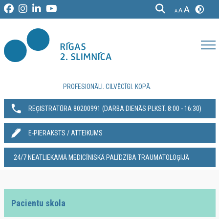
PROFESIONĀLI. CILVĒCĪGI. KOPĀ.
REĢISTRATŪRA 80200991‬ (DARBA DIENĀS PLKST. 8:00 - 16:30)
E-PIERAKSTS / ATTEIKUMS
24/7 NEATLIEKAMĀ MEDICĪNISKĀ PALĪDZĪBA TRAUMATOLOĢIJĀ
Pacientu skola