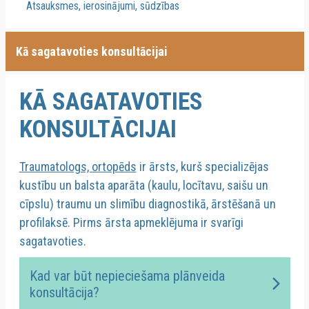
Atsauksmes, ierosinājumi, sūdzības
Kā sagatavoties konsultācijai
KĀ SAGATAVOTIES
KONSULTĀCIJAI
Traumatologs, ortopēds
ir ārsts, kurš specializējas
kustību un balsta aparāta (kaulu, locītavu, saišu un
cīpslu) traumu un slimību diagnostikā, ārstēšanā un
profilaksē.
Pirms ārsta apmeklējuma ir svarīgi
sagatavoties.
Kad var būt nepieciešama plānveida
konsultācija?