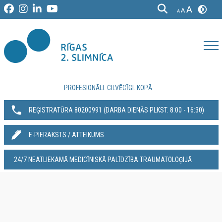
PROFESIONĀLI. CILVĒCĪGI. KOPĀ.
REĢISTRATŪRA 80200991‬ (DARBA DIENĀS PLKST. 8:00 - 16:30)
E-PIERAKSTS / ATTEIKUMS
24/7 NEATLIEKAMĀ MEDICĪNISKĀ PALĪDZĪBA TRAUMATOLOĢIJĀ