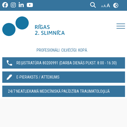
PROFESIONĀLI. CILVĒCĪGI. KOPĀ.
REĢISTRATŪRA 80200991‬ (DARBA DIENĀS PLKST. 8:00 - 16:30)
E-PIERAKSTS / ATTEIKUMS
24/7 NEATLIEKAMĀ MEDICĪNISKĀ PALĪDZĪBA TRAUMATOLOĢIJĀ