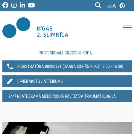
PROFESIONĀLI. CILVĒCĪGI. KOPĀ.
REĢISTRATŪRA 80200991‬ (DARBA DIENĀS PLKST. 8:00 - 16:30)
E-PIERAKSTS / ATTEIKUMS
24/7 NEATLIEKAMĀ MEDICĪNISKĀ PALĪDZĪBA TRAUMATOLOĢIJĀ