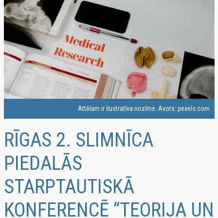
Attēlam ir ilustratīva nozīme. Avots: pexels.com
RĪGAS 2. SLIMNĪCA
PIEDALĀS
STARPTAUTISKĀ
KONFERENCĒ “TEORIJA UN