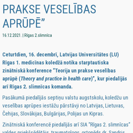
PRAKSE VESELĪBAS
APRŪPĒ”
16.12.2021. | Rīgas 2.slimnīca
Ceturtdien, 16. decembrī, Latvijas Universitātes (LU)
Rīgas 1. medicīnas koledžā notika starptautiska
zinātniskā konference “Teorija un prakse veselības
aprūpē (
Theory and practice in health care
)”, kur piedalījās
arī Rīgas 2. slimnīcas komanda.
Pasākumā piedalījās septiņu valstu augstskolu, koledžu un
veselības aprūpes iestāžu pārstāvji no Latvijas, Lietuvas,
Čehijas, Slovākijas, Bulgārijas, Polijas un Kipras.
Zinātniskā konferencē piedalījās arī SIA “Rīgas 2. slimnīcas”
valdes priekšsēdētājs, traumatologs, ortopēds dr. Sandris