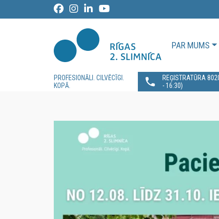
PAR MUMS
PROFESIONĀLI. CILVĒCĪGI.
REĢISTRATŪRA 80200
KOPĀ.
- 16:30)