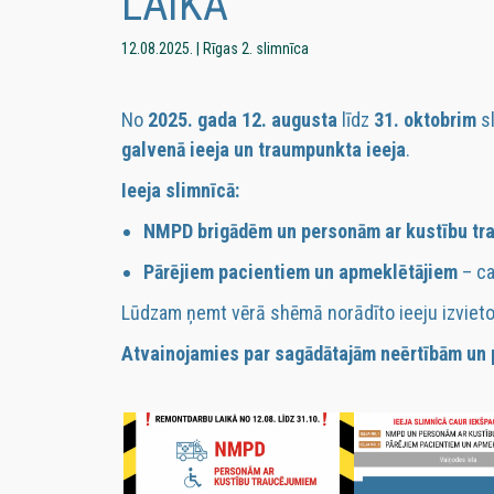
LAIKĀ
12.08.2025. | Rīgas 2. slimnīca
No
2025. gada 12. augusta
līdz
31. oktobrim
sl
galvenā ieeja un traumpunkta ieeja
.
Ieeja slimnīcā:
NMPD brigādēm un personām ar kustību tr
Pārējiem pacientiem un apmeklētājiem
– c
Lūdzam ņemt vērā shēmā norādīto ieeju izvieto
Atvainojamies par sagādātajām neērtībām un 