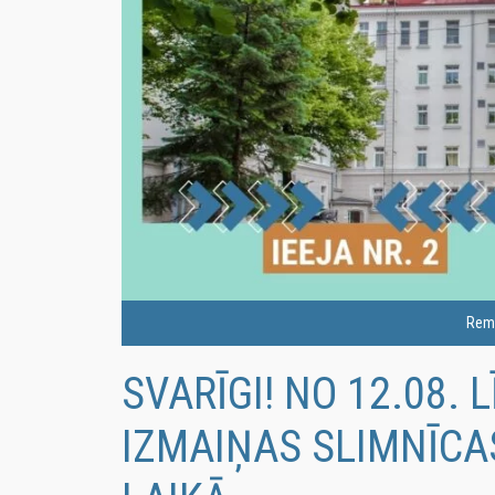
Remo
SVARĪGI! NO 12.08. 
IZMAIŅAS SLIMNĪCA