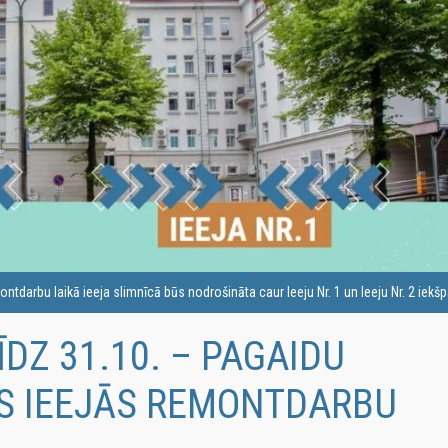
ntdarbu laikā ieeja slimnīcā būs nodrošināta caur Ieeju Nr. 1 un Ieeju Nr. 2 iekš
LĪDZ 31.10. – PAGAIDU
S IEEJĀS REMONTDARBU