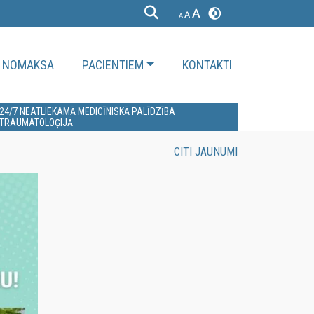
NOMAKSA
PACIENTIEM
KONTAKTI
24/7 NEATLIEKAMĀ MEDICĪNISKĀ PALĪDZĪBA
TRAUMATOLOĢIJĀ
CITI JAUNUMI