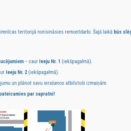
imnīcas teritorijā norisināsies remontdarbi. Šajā laikā
būs slē
aucējumiem
– caur
Ieeju Nr. 1
(iekšpagalmā).
aur
Ieeju Nr. 2
(iekšpagalmā).
jumu un plānot savu ierašanos atbilstoši izmaiņām.
pateicamies par sapratni!