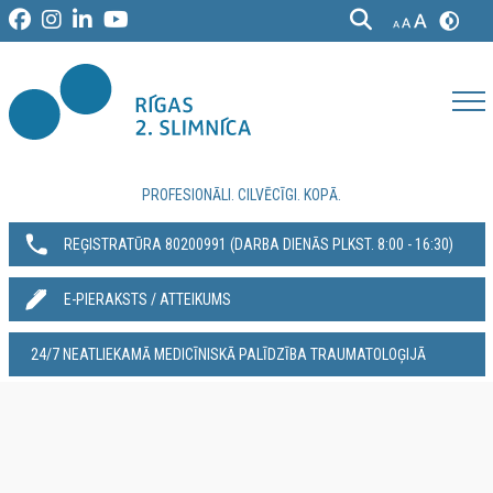
PROFESIONĀLI. CILVĒCĪGI. KOPĀ.
REĢISTRATŪRA 80200991‬ (DARBA DIENĀS PLKST. 8:00 - 16:30)
E-PIERAKSTS / ATTEIKUMS
24/7 NEATLIEKAMĀ MEDICĪNISKĀ PALĪDZĪBA TRAUMATOLOĢIJĀ