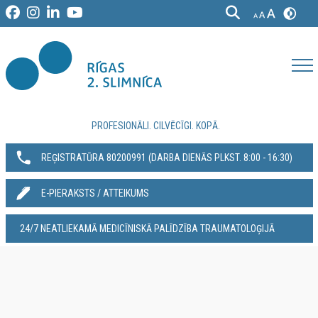
PROFESIONĀLI. CILVĒCĪGI. KOPĀ.
REĢISTRATŪRA 80200991‬ (DARBA DIENĀS PLKST. 8:00 - 16:30)
E-PIERAKSTS / ATTEIKUMS
24/7 NEATLIEKAMĀ MEDICĪNISKĀ PALĪDZĪBA TRAUMATOLOĢIJĀ