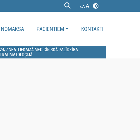
NOMAKSA
PACIENTIEM
KONTAKTI
24/7 NEATLIEKAMĀ MEDICĪNISKĀ PALĪDZĪBA
TRAUMATOLOĢIJĀ