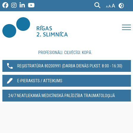
PROFESIONĀLI. CILVĒCĪGI. KOPĀ.
REĢISTRATŪRA 80200991‬ (DARBA DIENĀS PLKST. 8:00 - 16:30)
E-PIERAKSTS / ATTEIKUMS
24/7 NEATLIEKAMĀ MEDICĪNISKĀ PALĪDZĪBA TRAUMATOLOĢIJĀ