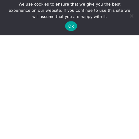
We use cookies to ensure that we give you the best
experience on our website. If you continue to use this site we
will assume that you are happy with it.
Ok
Cenrādis
Vakances
Pakalpojumi
Speciālisti