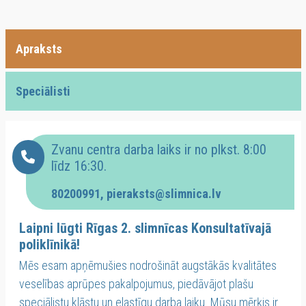
Apraksts
Speciālisti
Zvanu centra darba laiks ir no plkst. 8:00
līdz 16:30.
80200991‬
,
pieraksts@slimnica.lv
Laipni lūgti Rīgas 2. slimnīcas Konsultatīvajā
poliklīnikā!
Mēs esam apņēmušies nodrošināt augstākās kvalitātes
veselības aprūpes pakalpojumus, piedāvājot plašu
speciālistu klāstu un elastīgu darba laiku. Mūsu mērķis ir