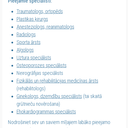
Pieejamie speciālisti:
Traumatologs, ortopēds
Plastikas ķirurgs
Anesteziologs, reanimatologs
Radiologs
Sporta ārsts
Algologs
Uztura speciālists
Osteoporozes speciālists
Neirogrāfijas speciālists
Fizikālās un rehabilitācijas medicīnas ārsts
(rehabilitologs)​
Ginekologs, dzemdību speciālists
(tai skaitā
grūtnieču novērošana)
Ehokardiogrammas speciālists
Nodrošiniet sev un saviem mīļajiem labāko pieejamo