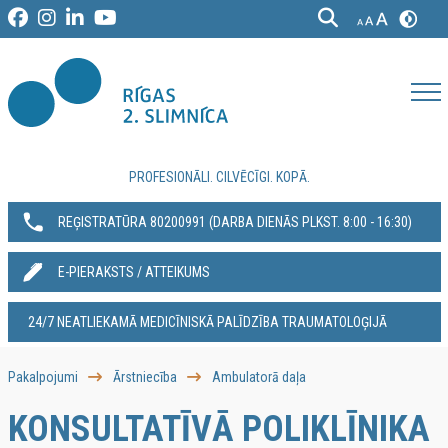
PROFESIONĀLI. CILVĒCĪGI. KOPĀ.
REĢISTRATŪRA 80200991‬ (DARBA DIENĀS PLKST. 8:00 - 16:30)
E-PIERAKSTS / ATTEIKUMS
24/7 NEATLIEKAMĀ MEDICĪNISKĀ PALĪDZĪBA TRAUMATOLOĢIJĀ
Pakalpojumi
Ārstniecība
Ambulatorā daļa
KONSULTATĪVĀ POLIKLĪNIKA