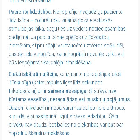
minūtēm siltā vannā.
Pacienta līdzdalība.
Neirogrāfijā ir vajadzīga pacienta
līdzdalība – noturēt roku zināmā pozā elektriskās
stimulācijas laikā, apgulties uz vēdera nepieciešamības
gadījumā. Ja pacients nav spējīgs uz līdzdalību,
piemēram, stipru sāpju vai traucēto uztveres spēju dēļ,
pastāv liela varbūtība, ka neirogrāfiju nevarēs veikt, vai
būs iespējama tikai daļēja izmeklēšana.
Elektriskā stimulācija
, ko izmanto neirogrāfijas laikā
ir
īslaicīga
(katrs impulss ilgst līdz sekundes
tūkstošdaļai) un ir
samērā nesāpīga
. Šī strāva
nav
bīstama veselībai, nerada ādas vai muskuļu bojājumus
.
Dažiem cilvēkiem ir nepārvaramas bailes no elektrības,
kuru dēļ viņi pastiprināti izjūt strāvas iedarbību. Šādu
cilvēku nav daudz, bet bailes no elektrības var būt par
nopietnu šķērsli izmeklēšanai.