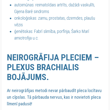
autoimūnas: reimatoīdais artrīts, dažādi vaskulīti,
Gijena Barē sindroms
onkoloģiskas: zarnu, prostatas, dzemdes, plaušu
vēzis
ģenētiskas: Fabrī slimība, porfīrija, Šarko Marī
amiotrofija u.c.
NEIROGRĀFIJA PLECIEM –
PLEXUS BRACHIALIS
BOJĀJUMS.
Ar neirogrāfijas metodi nevar pārbaudīt pleca locītavu
un cīpslas. Tā pārbauda nervus, kas ir novietoti pleca
līmenī padusē!