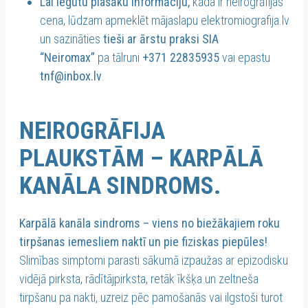
Lai iegūtu plašāku informāciju,
kāda ir neirogrāfijas
cena, lūdzam apmeklēt mājaslapu elektromiografija.lv
un sazināties
tieši ar ārstu praksi SIA
“Neiromax”
pa tālruni
+371 22835935
vai epastu
tnf@inbox.lv
.
NEIROGRĀFIJA
PLAUKSTĀM – KARPĀLĀ
KANĀLA SINDROMS.
Karpālā kanāla sindroms – viens no biežākajiem roku
tirpšanas iemesliem naktī un pie fiziskas piepūles!
Slimības simptomi parasti sākumā izpaužas ar epizodisku
vidējā pirksta, rādītājpirksta, retāk īkšķa un zeltneša
tirpšanu pa nakti, uzreiz pēc pamošanās vai ilgstoši turot