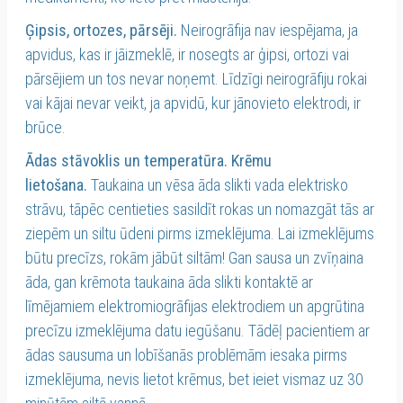
Ģipsis, ortozes, pārsēji.
Neirogrāfija nav iespējama, ja
apvidus, kas ir jāizmeklē, ir nosegts ar ģipsi, ortozi vai
pārsējiem un tos nevar noņemt. Līdzīgi neirogrāfiju rokai
vai kājai nevar veikt, ja apvidū, kur jānovieto elektrodi, ir
brūce.
Ādas stāvoklis un temperatūra. Krēmu
lietošana.
Taukaina un vēsa āda slikti vada elektrisko
strāvu, tāpēc centieties sasildīt rokas un nomazgāt tās ar
ziepēm un siltu ūdeni pirms izmeklējuma. Lai izmeklējums
būtu precīzs, rokām jābūt siltām! Gan sausa un zvīņaina
āda, gan krēmota taukaina āda slikti kontaktē ar
līmējamiem elektromiogrāfijas elektrodiem un apgrūtina
precīzu izmeklējuma datu iegūšanu. Tādēļ pacientiem ar
ādas sausuma un lobīšanās problēmām iesaka pirms
izmeklējuma, nevis lietot krēmus, bet ieiet vismaz uz 30