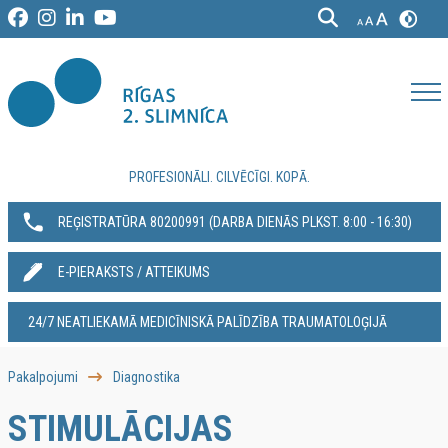
PROFESIONĀLI. CILVĒCĪGI. KOPĀ.
REĢISTRATŪRA 80200991‬ (DARBA DIENĀS PLKST. 8:00 - 16:30)
E-PIERAKSTS / ATTEIKUMS
24/7 NEATLIEKAMĀ MEDICĪNISKĀ PALĪDZĪBA TRAUMATOLOĢIJĀ
Pakalpojumi
Diagnostika
STIMULĀCIJAS