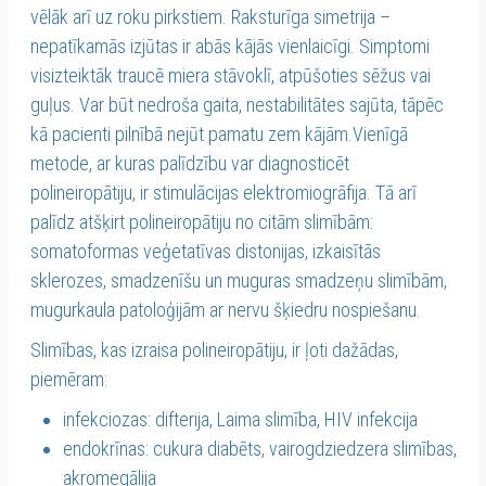
vēlāk arī uz roku pirkstiem. Raksturīga simetrija –
nepatīkamās izjūtas ir abās kājās vienlaicīgi. Simptomi
visizteiktāk traucē miera stāvoklī, atpūšoties sēžus vai
guļus. Var būt nedroša gaita, nestabilitātes sajūta, tāpēc
kā pacienti pilnībā nejūt pamatu zem kājām.Vienīgā
metode, ar kuras palīdzību var diagnosticēt
polineiropātiju, ir stimulācijas elektromiogrāfija. Tā arī
palīdz atšķirt polineiropātiju no citām slimībām:
somatoformas veģetatīvas distonijas, izkaisītās
sklerozes, smadzenīšu un muguras smadzeņu slimībām,
mugurkaula patoloģijām ar nervu šķiedru nospiešanu.
Slimības, kas izraisa polineiropātiju, ir ļoti dažādas,
piemēram:
infekciozas: difterija, Laima slimība, HIV infekcija
endokrīnas: cukura diabēts, vairogdziedzera slimības,
akromegālija