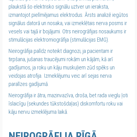
plaukstā šo elektrisko signālu uztver un ieraksta,
izmantojot pielīmējamus elektrodus. Ārsts analizē iegūtos
signālus datorā un nosaka, vai izmeklētais nerva posms ir
vesels vai tajā ir bojājumi. Otrs neirogrāfijas nosaukums ir
stimulācijas elektromiogrāfija (stimulācijas EMG).
Neirogrāfija palīdz noteikt diagnozi, ja pacientam ir
tirpšana, jušanas traucējumi rokām un kājām, kā arī
gadījumos, ja roku un kāju muskuļiem zūd spēks un
veidojas atrofija. Izmeklējumu veic arī sejas nerva
paralīzes gadījumā.
Neirogrāfija ir ātra, mazinvazīva, droša, bet rada vieglu ļoti
īslaicīgu (sekundes tūkstošdaļas) diskomfortu roku vai
kāju nervu izmeklējuma laikā.
NEIROGRĀFIJA RĪGĀ,