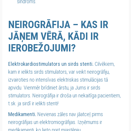
sindroms.
NEIROGRĀFIJA – KAS IR
JĀŅEM VĒRĀ, KĀDI IR
IEROBEŽOJUMI?
Elektrokardiostimulators un sirds stenti.
Cilvēkiem,
kam ir ielikts sirds stimulators, var veikt neirogrāfiju,
izvairoties no intensīvas elektriskas stimulācijas tā
apvidu. Vienmēr brīdiniet ārstu, ja Jums ir sirds
stimulators. Neirogrāfija ir droša un nekaitīga pacientiem,
t.sk. ja sirdī ir ielikti stenti!
Medikamenti.
Nevienas zāles nav jāatceļ pirms
neirogrāfijas un elektromiogrāfijas. Izņēmums ir
medikamenti, ko lieto pret miastēniju.