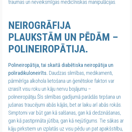
traumas un neveiksmīgas medicīniskas manipulācijas.
NEIROGRĀFIJA
PLAUKSTĀM UN PĒDĀM –
POLINEIROPĀTIJA.
Polineiropātija, tai skaitā diabētiska neiropātija un
poliradikuloneirīts.
Daudzas slimības, medikamenti,
pārmērīga alkohola lietošana un ģenētiskie faktori var
izraisīt visu roku un kāju nervu bojājumu –
polineiropātiju.Šīs slimības gadījumā parādās tirpšana un
jušanas traucējumi abās kājās, bet ar laiku arī abās rokās.
Simptomi var būt gan kā salšanas, gan kā dedzināšanas,
gan kā pastiprināta jūtība, gan kā nejūtīgums. Tie sākas ar
kāju pirkstiem un izplatās uz visu pēdu un pat apakšstilbu,