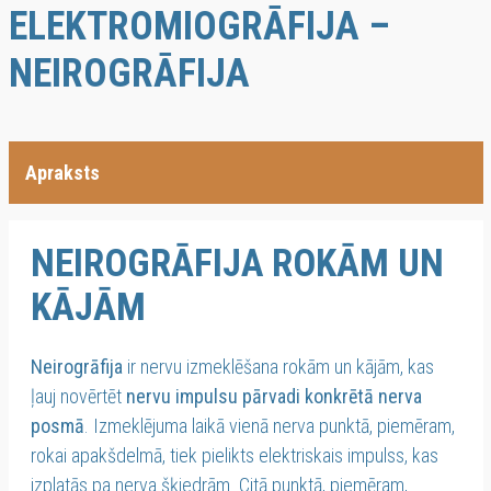
ELEKTROMIOGRĀFIJA –
NEIROGRĀFIJA
Apraksts
NEIROGRĀFIJA ROKĀM UN
KĀJĀM
Neirogrāfija
ir nervu izmeklēšana rokām un kājām, kas
ļauj novērtēt
nervu impulsu pārvadi konkrētā nerva
posmā
. Izmeklējuma laikā vienā nerva punktā, piemēram,
rokai apakšdelmā, tiek pielikts elektriskais impulss, kas
izplatās pa nerva šķiedrām. Citā punktā, piemēram,