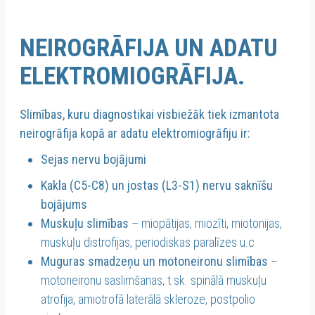
NEIROGRĀFIJA UN ADATU
ELEKTROMIOGRĀFIJA.
Slimības, kuru diagnostikai visbiežāk tiek izmantota
neirogrāfija kopā ar adatu elektromiogrāfiju ir:
Sejas nervu bojājumi
Kakla (C5-C8) un jostas (L3-S1) nervu saknīšu
bojājums
Muskuļu slimības
– miopātijas, miozīti, miotonijas,
muskuļu distrofijas, periodiskas paralīzes u.c
Muguras smadzeņu un motoneironu slimības
–
motoneironu saslimšanas, t.sk. spinālā muskuļu
atrofija, amiotrofā laterālā skleroze, postpolio