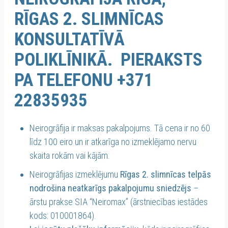
RĪGAS 2. SLIMNĪCAS
KONSULTATĪVĀ
POLIKLĪNIKĀ. PIERAKSTS
PA TELEFONU +371
22835935
Neirogrāfija ir maksas pakalpojums. Tā cena ir no 60
līdz 100 eiro un ir atkarīga no izmeklējamo nervu
skaita rokām vai kājām.
Neirogrāfijas izmeklējumu
Rīgas 2. slimnīcas telpās
nodrošina neatkarīgs pakalpojumu sniedzējs
–
ārstu prakse SIA “Neiromax” (ārstniecības iestādes
kods: 010001864).