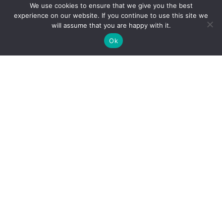
Par mums
We use cookies to ensure that we give you the best
experience on our website. If you continue to use this site we
Kontakti
will assume that you are happy with it.
Ok
Sekojiet mums