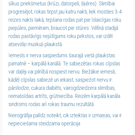
sīkus priekšmetus (krūzi, datorpeli, šķēres). Slimībai
progresējot, rokas tirpst jau katru nakti, liek mosties 3-4
reizes nakts laikā, tirpšana rodas pat pie īslaicīgas roku
piepūles, piemēram, braucot pie stūres. Vēlīnā stadijā
rodas pastāvīgs nejūtīgums roku pirkstos, var izdilt
atsevišķi muskuļi plaukstā.
Iemesls ir nerva saspiedums šaurajā vietā plaukstas
pamatnē – karpālā kanālā. Te sabiezētas rokas cīpslas
var daļēji vai pilnībā nospiest nervu. Biežākie iemesli,
kādēļ cīpslas sabiezē un iekaist, saspiežot nervu ir:
pārslodze, cukura diabēts, vairogdziedzera slimības,
reimatoīdais artrīts, grūtniecība. Reizēm karpālā kanāla
sindroms rodas arī rokas traumu rezultātā.
Neirogrāfija palīdz noteikt, cik izteiktas ir izmaiņas, vai ir
nepieciešama steidzama operācija.