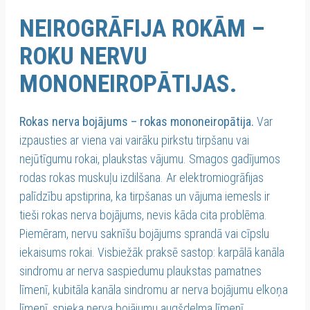
NEIROGRĀFIJA ROKĀM –
ROKU NERVU
MONONEIROPĀTIJAS.
Rokas nerva bojājums – rokas mononeiropātija.
Var
izpausties ar viena vai vairāku pirkstu tirpšanu vai
nejūtīgumu rokai, plaukstas vājumu. Smagos gadījumos
rodas rokas muskuļu izdilšana. Ar elektromiogrāfijas
palīdzību apstiprina, ka tirpšanas un vājuma iemesls ir
tieši rokas nerva bojājums, nevis kāda cita problēma.
Piemēram, nervu saknīšu bojājums sprandā vai cīpslu
iekaisums rokai. Visbiežāk praksē sastop: karpālā kanāla
sindromu ar nerva saspiedumu plaukstas pamatnes
līmenī, kubitāla kanāla sindromu ar nerva bojājumu elkoņa
līmenī, spieķa nerva bojājumu augšdelma līmenī.