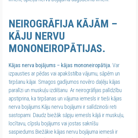
NEIROGRĀFIJA KĀJĀM –
KĀJU NERVU
MONONEIROPĀTIJAS.
Kājas nerva bojājums – kājas mononeiropātija.
Var
izpausties ar pēdas vai apakšstilba vājumu, sāpēm un
tirpšanu kājai. Smagos gadījumos novēro daļēju kājas
paralīzi un muskuļu izdilšanu. Ar neirogrāfijas palīdzību
apstiprina, ka tirpšanas un vājuma iemesls ir tieši kājas
nerva bojājums.Kāju nervu bojājumi ir salīdzinoši reti
sastopami. Daudz biežāk sāpju iemesls kājā ir muskuļu,
locītavu, cīpslu bojājums vai jostas saknīšu
saspiedums.Biežākie kājas nervu bojājuma iemesli ir