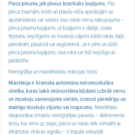
Pleca pinuma, jeb plexus brachialis bojājums.
Pēc
pleca traumām, krūts un plaušu vēža operācijām un
apstarošanas var rasties visu rokas nervu sakopojuma –
pleca pinuma bojājums.Ja bojājums ir daļējs, rodas
tirpšana, nejūtīgums un muskuļu vājums kādā rokas daļā,
piemēram, plaukstā vai augšdelmā. Ja ir pilns un dziļš
pleca pinuma bojājums, visa roka var būt nejūtīga un
paralizēta.
Neirogrāfija un miastēniskās reakcijas tests.
Miastēnija ir hroniska autoimūna neiromuskulāra
slimība, kuras laikā imūnsistēma kļūdaini uzbrūk nervu
un muskuļu savienojuma vietām, izraisot pārmērīgu un
mainīgu muskuļu vājumu vai nogurumu.
Miastēnijas
diagnostikai izmanto neirogrāfijas paveidu – dekrementa
testu, kur nervi uz sejas, pleca un rokas tiek stimulēti ar
atkārtotas strāvas signālu – 3 impulsi sekundē.