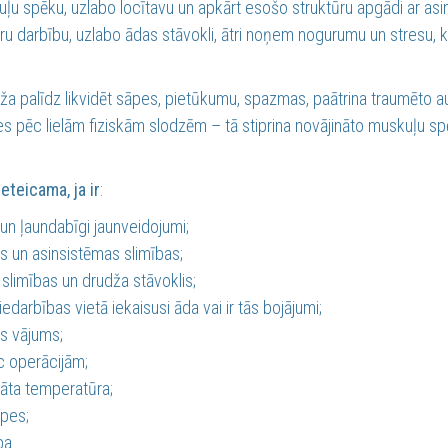
uļu spēku, uzlabo locītavu un apkārt esošo struktūru apgādi ar asi
u darbību, uzlabo ādas stāvokli, ātri noņem nogurumu un stresu, k
ža palīdz likvidēt sāpes, pietūkumu, spazmas, paātrina traumēto a
es pēc lielām fiziskām slodzēm – tā stiprina novājināto muskuļu spē
teicama, ja ir
:
 un ļaundabīgi jaunveidojumi;
s un asinsistēmas slimības;
 slimības un drudža stāvoklis;
edarbības vietā iekaisusi āda vai ir tās bojājumi;
els vājums;
c operācijām;
āta temperatūra;
āpes;
ba.