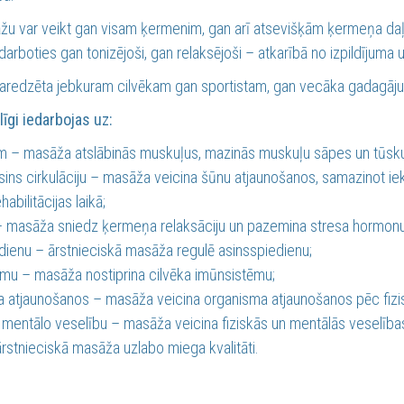
žu var veikt gan visam ķermenim, gan arī atsevišķām ķermeņa daļ
arboties gan tonizējoši, gan relaksējoši – atkarībā no izpildījuma
aredzēta jebkuram cilvēkam gan sportistam, gan vecāka gadagāju
īgi iedarbojas uz:
 – masāža atslābinās muskuļus, mazinās muskuļu sāpes un tūsku, 
asins cirkulāciju – masāža veicina šūnu atjaunošanos, samazinot ie
habilitācijas laikā;
 masāža sniedz ķermeņa relaksāciju un pazemina stresa hormonus,
dienu – ārstnieciskā masāža regulē asinsspiedienu;
mu – masāža nostiprina cilvēka imūnsistēmu;
 atjaunošanos – masāža veicina organisma atjaunošanos pēc fizi
n mentālo veselību – masāža veicina fiziskās un mentālās veselīb
rstnieciskā masāža uzlabo miega kvalitāti.