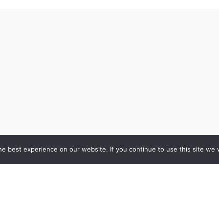
e best experience on our website. If you continue to use this site we w
Datu privātuma
politika