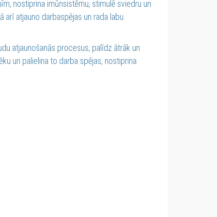
nīm, nostiprina imūnsistēmu, stimulē sviedru un
ā arī atjauno darbaspējas un rada labu
udu atjaunošanās procesus, palīdz ātrāk un
ku un palielina to darba spējas, nostiprina