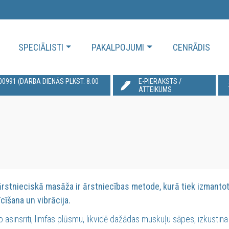
SPECIĀLISTI
PAKALPOJUMI
CENRĀDIS
991‬ (DARBA DIENĀS PLKST. 8:00
E-PIERAKSTS /
ATTEIKUMS
ārstnieciskā masāža ir ārstniecības metode, kurā tiek izmantot
cīšana un vibrācija.
 asinsriti, limfas plūsmu, likvidē dažādas muskuļu sāpes, izkustin