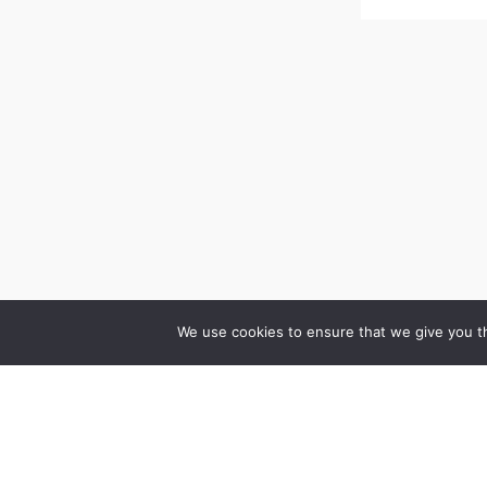
We use cookies to ensure that we give you th
Cenrādis
Vakances