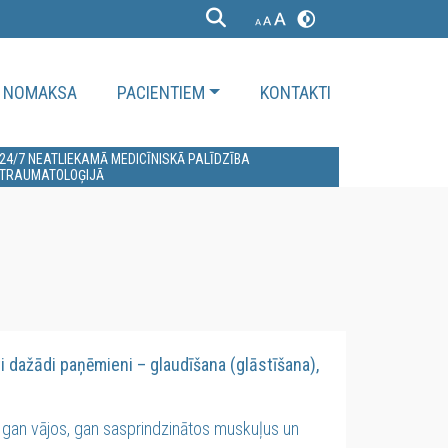
NOMAKSA
PACIENTIEM
KONTAKTI
24/7 NEATLIEKAMĀ MEDICĪNISKĀ PALĪDZĪBA
TRAUMATOLOĢIJĀ
i dažādi paņēmieni – glaudīšana (glāstīšana),
a gan vājos, gan sasprindzinātos muskuļus un