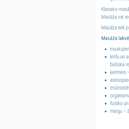
Klasisko masā
Masāža var ied
Masāža tiek p
Masāža labvēl
muskuļiem
limfu un 
būtiska re
ķermeni –
asinsspie
imūnsistē
organisma
fizisko u
miegu – ā