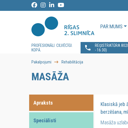
PAR MUMS
PROFESIONĀLI. CILVĒCĪGI.
REĢISTRATŪRA 80200
KOPĀ.
- 16:30)
Pakalpojumi
Rehabilitācija
MASĀŽA
Apraksts
Klasiskā jeb 
berzēšana, mī
Speciālisti
Masāža uzlabo