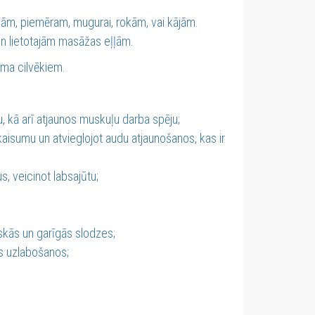
ām, piemēram, mugurai, rokām, vai kājām.
 un lietotajām masāžas eļļām.
ma cilvēkiem.
kā arī atjaunos muskuļu darba spēju;
kaisumu un atvieglojot audu atjaunošanos, kas ir
 veicinot labsajūtu;
skās un garīgās slodzes;
as uzlabošanos;