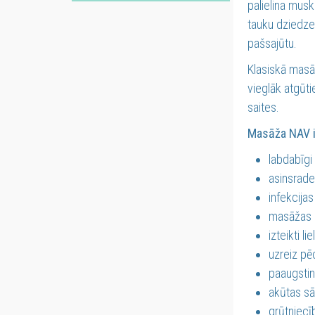
palielina musk
tauku dziedzer
pašsajūtu.
Klasiskā masā
vieglāk atgūti
saites.
Masāža NAV ie
labdabīgi
asinsrade
infekcijas
masāžas i
izteikti li
uzreiz pē
paaugstin
akūtas s
grūtniecī