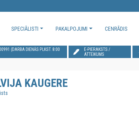
SPECIĀLISTI
PAKALPOJUMI
CENRĀDIS
991‬ (DARBA DIENĀS PLKST. 8:00
E-PIERAKSTS /
ATTEIKUMS
LVIJA KAUGERE
ists