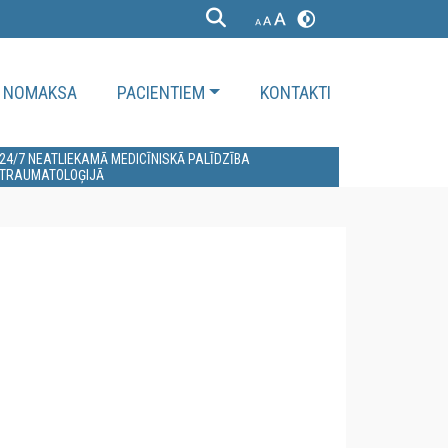
NOMAKSA
PACIENTIEM
KONTAKTI
24/7 NEATLIEKAMĀ MEDICĪNISKĀ PALĪDZĪBA
TRAUMATOLOĢIJĀ