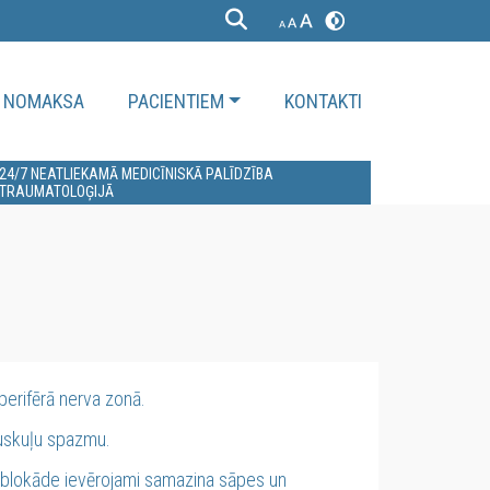
NOMAKSA
PACIENTIEM
KONTAKTI
24/7 NEATLIEKAMĀ MEDICĪNISKĀ PALĪDZĪBA
TRAUMATOLOĢIJĀ
perifērā nerva zonā.
muskuļu spazmu.
ga blokāde ievērojami samazina sāpes un