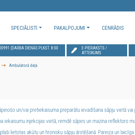
SPECIĀLISTI
PAKALPOJUMI
CENRĀDIS
991‬ (DARBA DIENĀS PLKST. 8:00
E-PIERAKSTS /
ATTEIKUMS
Ambulatorā daļa
āpinošo un/vai pretiekaisuma preparātu ievadīšana sāpju vietā vai 
a iekaisumu injekcijas vietā, remdē sāpes un mazina reflektoro 
plaši lietotas akūtu un hronisku sāpju ārstēšanā. Pareiza un laicī