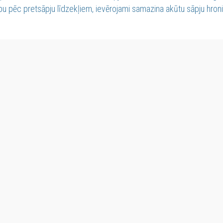
u pēc pretsāpju līdzekļiem, ievērojami samazina akūtu sāpju hroniz