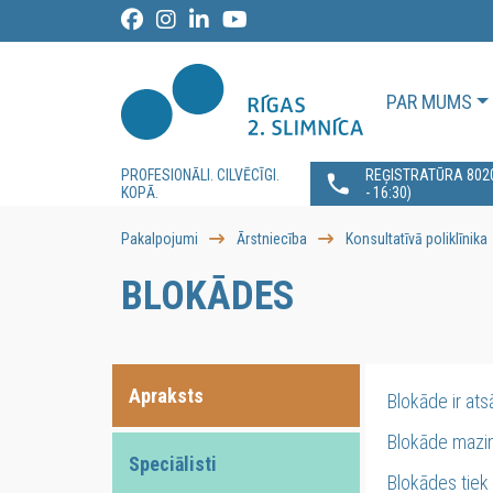
PAR MUMS
PROFESIONĀLI. CILVĒCĪGI.
REĢISTRATŪRA 80200
KOPĀ.
- 16:30)
Pakalpojumi
Ārstniecība
Konsultatīvā poliklīnika
BLOKĀDES
Apraksts
Blokāde ir ats
Blokāde mazin
Speciālisti
Blokādes tiek 