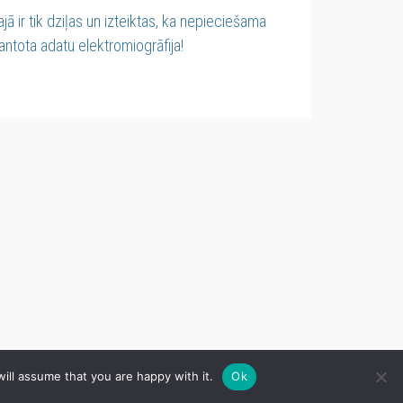
jā ir tik dziļas un izteiktas, ka nepieciešama
ntota adatu elektromiogrāfija!
ill assume that you are happy with it.
Ok