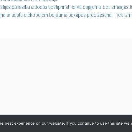
āfijas palīdzību izdodas apstiprināt nerva bojājumu, bet izmaiņas ta
na ar adatu elektrodiem bojājuma pakāpes precizēšanai. Tiek izma
e best experience on our website. If you continue to use this site we w