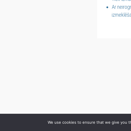
Ar neirogr
izmeklēša
We use cookies to ensure that we give you th