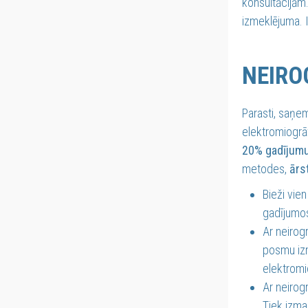
konsultācijām.
izmeklējuma. I
NEIRO
Parasti, saņem
elektromiogrāfi
20% gadījumu
metodes,
ārs
Bieži vien
gadījumos
Ar neirog
posmu izm
elektromio
Ar neirog
Tiek izma