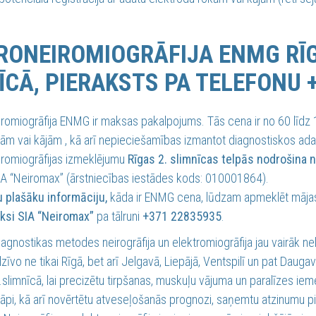
RONEIROMIOGRĀFIJA ENMG RĪGĀ
ĪCĀ, PIERAKSTS PA TELEFONU 
iromiogrāfija ENMG ir maksas pakalpojums. Tās cena ir no 60 līdz 
kām vai kājām , kā arī nepieciešamības izmantot diagnostiskos ada
iromiogrāfijas izmeklējumu
Rīgas 2. slimnīcas telpās nodrošina 
A “Neiromax” (ārstniecības iestādes kods: 010001864).
u plašāku informāciju,
kāda ir ENMG cena, lūdzam apmeklēt mājasl
aksi SIA “Neiromax”
pa tālruni
+371 22835935
.
gnostikas metodes neirogrāfija un elektromiogrāfija jau vairāk ne
dzīvo ne tikai Rīgā, bet arī Jelgavā, Liepājā, Ventspilī un pat Dau
slimnīcā, lai precizētu tirpšanas, muskuļu vājuma un paralīzes ieme
i, kā arī novērtētu atveseļošanās prognozi, saņemtu atzinumu pir