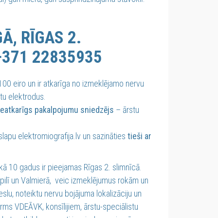
, RĪGAS 2.
+371 22835935
100 eiro un ir atkarīga no izmeklējamo nervu
tu elektrodus.
neatkarīgs pakalpojumu sniedzējs
– ārstu
apu elektromiografija.lv un sazināties
tieši ar
kā 10 gadus ir pieejamas Rīgas 2. slimnīcā.
gavpilī un Valmierā, veic izmeklējumus rokām un
slu, noteiktu nervu bojājuma lokalizāciju un
ms VDEĀVK, konsīlijiem, ārstu-speciālistu