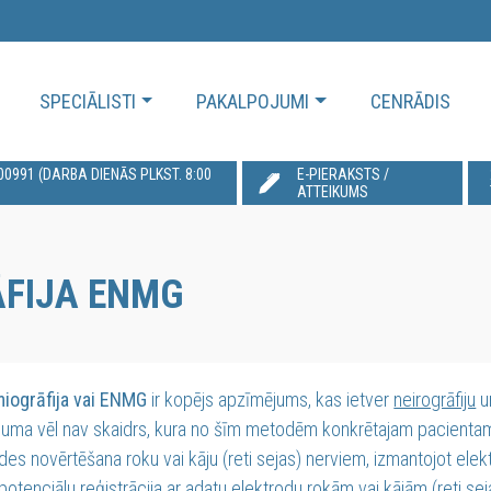
SPECIĀLISTI
PAKALPOJUMI
CENRĀDIS
991‬ (DARBA DIENĀS PLKST. 8:00
E-PIERAKSTS /
ATTEIKUMS
FIJA ENMG
miogrāfija vai ENMG
ir kopējs apzīmējums, kas ietver
neirogrāfiju
u
juma vēl nav skaidrs, kura no šīm metodēm konkrētajam pacientam 
es novērtēšana roku vai kāju (reti sejas) nerviem, izmantojot elekt
potenciālu reģistrācija ar adatu elektrodu rokām vai kājām (reti sej