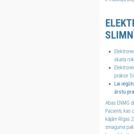
ELEKT
SLIMN
Elektrone
skaita ro
Elektrone
prakse SI
Lai iegūt
ārstu pr
Abas ENMG dia
Pacienti, kas 
kājām Rīgas 2.
smaguma pakāp