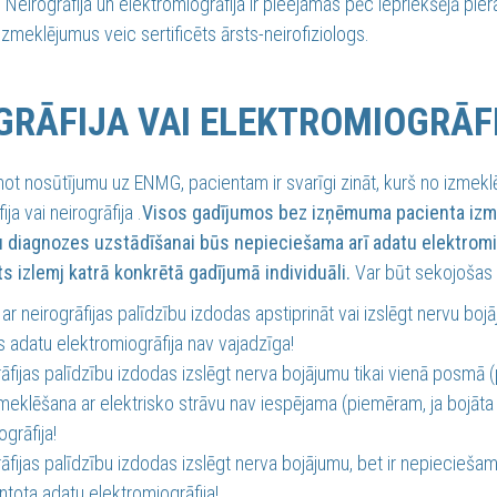
 Neirogrāfija un elektromiogrāfija ir pieejamas pēc iepriekšējā pier
zmeklējumus veic sertificēts ārsts-neirofiziologs.
GRĀFIJA VAI ELEKTROMIOGRĀF
ot nosūtījumu uz ENMG, pacientam ir svarīgi zināt, kurš no izmekl
ja vai neirogrāfija .
Visos gadījumos bez izņēmuma pacienta izmek
 diagnozes uzstādīšanai būs nepieciešama arī adatu elektromio
ts izlemj katrā konkrētā gadījumā individuāli.
Var būt sekojošas s
 ar neirogrāfijas palīdzību izdodas apstiprināt vai izslēgt nervu bo
 adatu elektromiogrāfija nav vajadzīga!
rāfijas palīdzību izdodas izslēgt nerva bojājumu tikai vienā posmā
eklēšana ar elektrisko strāvu nav iespējama (piemēram, ja bojāta 
grāfija!
rāfijas palīdzību izdodas izslēgt nerva bojājumu, bet ir nepieci
ntota adatu elektromiogrāfija!