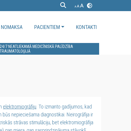
NOMAKSA
PACIENTIEM
KONTAKTI
24/7 NEATLIEKAMĀ MEDICĪNISKĀ PALĪDZĪBA
TRAUMATOLOĢIJĀ
n
elektromiogrāfiju
. To izmanto gadījumos, kad
būs nepieciešama diagnostikai. Neirogrāfija ir
riskās strāvas stimulāciju, bet elektromiogrāfija
ai) gan miera, gan sasprindzinājuma stāvoklī.