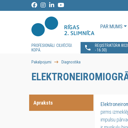
PAR MUMS
PROFESIONĀLI. CILVĒCĪGI.
REĢISTRATŪRA 80200
KOPĀ.
- 16:30)
Pakalpojumi
Diagnostika
ELEKTRONEIROMIOGRĀ
Apraksts
Elektroneiro
pirms izmeklē
impulsu pārvad
ir muskuļu bio