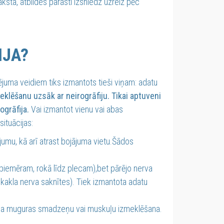
aksta, atbildes parasti izsniedz uzreiz pēc
IJA?
ējuma veidiem tiks izmantots tieši viņam: adatu
lēšanu uzsāk ar neirogrāfiju. Tikai aptuveni
grāfija.
Vai izmantot vienu vai abas
ituācijas:
jājumu, kā arī atrast bojājuma vietu.Šādos
 (piemēram, rokā līdz plecam),bet pārējo nerva
kakla nerva saknītes). Tiek izmantota adatu
ešama muguras smadzeņu vai muskuļu izmeklēšana.