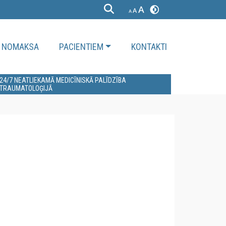
NOMAKSA
PACIENTIEM
KONTAKTI
24/7 NEATLIEKAMĀ MEDICĪNISKĀ PALĪDZĪBA
TRAUMATOLOĢIJĀ