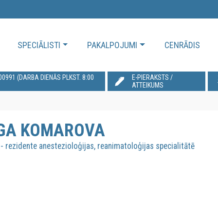
SPECIĀLISTI
PAKALPOJUMI
CENRĀDIS
991‬ (DARBA DIENĀS PLKST. 8:00
E-PIERAKSTS /
ATTEIKUMS
GA KOMAROVA
- rezidente anestezioloģijas, reanimatoloģijas specialitātē