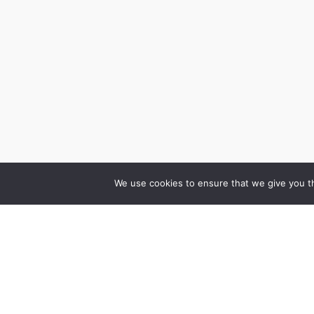
We use cookies to ensure that we give you th
Cenrādis
Vakances
Pakalpojumi
Speciālisti