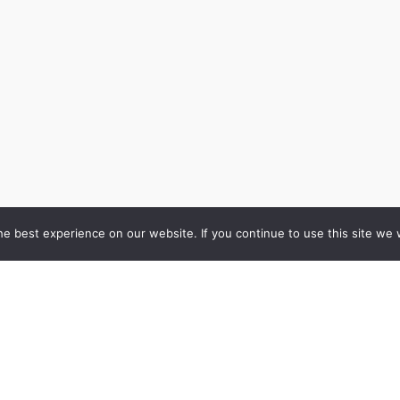
e best experience on our website. If you continue to use this site we w
Datu privātuma
politika
Sīkdatņu politika
Par mums
Kontakti