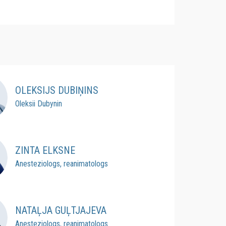
OLEKSIJS DUBIŅINS
Oleksii Dubynin
ZINTA ELKSNE
Anesteziologs, reanimatologs
NATAĻJA GUĻTJAJEVA
Anesteziologs, reanimatologs