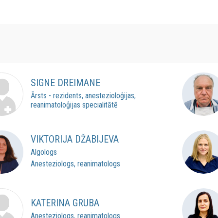
SIGNE DREIMANE
Ārsts - rezidents, anestezioloģijas,
reanimatoloģijas specialitātē
VIKTORIJA DŽABIJEVA
Algologs
Anesteziologs, reanimatologs
KATERINA GRUBA
Anesteziologs, reanimatologs