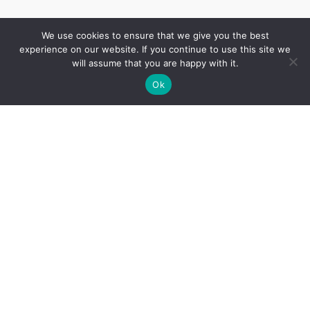
We use cookies to ensure that we give you the best
experience on our website. If you continue to use this site we
will assume that you are happy with it.
Ok
Cenrādis
Vakances
Pakalpojumi
Speciālisti
Datu privātuma politika
Sīkdatņu politika
Par mums