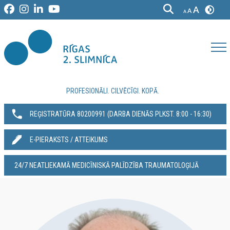
PROFESIONĀLI. CILVĒCĪGI. KOPĀ.
REĢISTRATŪRA 80200991‬ (DARBA DIENĀS PLKST. 8:00 - 16:30)
E-PIERAKSTS / ATTEIKUMS
24/7 NEATLIEKAMĀ MEDICĪNISKĀ PALĪDZĪBA TRAUMATOLOĢIJĀ