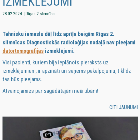
IZMEKLĒJUMI
28.02.2024. | Rīgas 2.slimnīca
Tehnisku iemeslu dēļ līdz aprīļa beigām Rīgas 2.
slimnīcas Diagnostiskās radioloģijas nodaļā nav pieejami
datortomogrāfijas
izmeklējumi.
Visi pacienti, kuriem bija ieplānots pieraksts uz
izmeklējumiem, ir apzināti un saņems pakalpojumu, tiklīdz
tas būs pieejams.
Atvainojamies par sagādātajām neērtībām!
CITI JAUNUMI