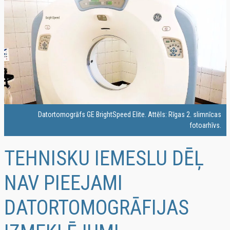
Datortomogrāfs GE BrightSpeed Elite. Attēls: Rīgas 2. slimnīcas
fotoarhīvs.
TEHNISKU IEMESLU DĒĻ
NAV PIEEJAMI
DATORTOMOGRĀFIJAS