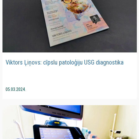
Viktors Ļiņovs: cīpslu patoloģiju USG diagnostika
05.03.2024.