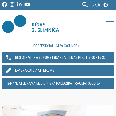
PROFESIONĀLI. CILVĒCĪGI. KOPĀ.
REĢISTRATŪRA 80200991‬ (DARBA DIENĀS PLKST. 8:00 - 16:30)
E-PIERAKSTS / ATTEIKUMS
24/7 NEATLIEKAMĀ MEDICĪNISKĀ PALĪDZĪBA TRAUMATOLOĢIJĀ