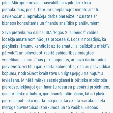
pilda
Mārupes novada pašvaldības izpilddirektora
pienākumus, pēc 1. februāra neplānojot minēto amatu
savienošanu. Iepriekšējā darba pieredze ir saistīta ar
biznesa konsultanta un finanšu analītiķa pienākumiem.
Savā pieteikumā dalībai SIA “Rīgas 2. slimnīca” valdes
locekļa amata nominācijas procesā K. Ločs ir norādījis, ka
pieņēmis lēmumu kandidēt uz šo amatu, lai palīdzētu efektīvi
pārvaldīt un pilnveidot kapitālsabiedrības sniegtos
veselības aizsardzības pakalpojumus, ar savu darbu radot
pievienoto vērtību gan kapitālsabiedrībai, gan arī pašvaldībai
kopumā, nodrošinot kvalitatīvu un ilgtspējīgu risinājumu
ieviešanu. Minētā mērķa sasniegšanai ir būtiska atbilstoša
pieredze, iekļaujot gan finanšu resursu piesaisti projektiem,
gan juridisko atbalstu, gan finanšu plānošanu, kā arī plašu
pieredzi publisko iepirkumu jomā, tai skaitā vairākos liela
mēroga būvniecības iepirkumos un to vadībā, Eiropas