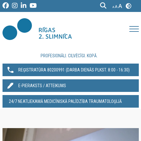
PROFESIONĀLI. CILVĒCĪGI. KOPĀ.
REĢISTRATŪRA 80200991‬ (DARBA DIENĀS PLKST. 8:00 - 16:30)
E-PIERAKSTS / ATTEIKUMS
24/7 NEATLIEKAMĀ MEDICĪNISKĀ PALĪDZĪBA TRAUMATOLOĢIJĀ