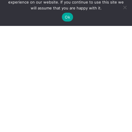
experience on our website. If you continue to use this site we
will assume that you are happy with it.
Ok
Cenrādis
Vakances
Pakalpojumi
Speciālisti
Datu privātuma politika
Sīkdatņu politika
Par mums
Kontakti