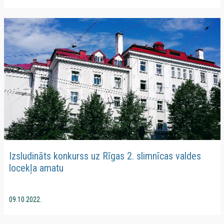
Izsludināts konkurss uz Rīgas 2. slimnīcas valdes
locekļa amatu
09.10.2022.