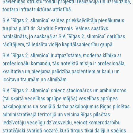
Savienības struktūrfondu projektu realizācijā un uzraudzībā,
tostarp infrastruktūras attīstībā.
SIA “Rīgas 2. slimnīca” valdes priekšsēdētāja pienākumus
turpina pildīt dr. Sandris Petronis. Valdes sastāvs
paplašināts, jo saskaņā ar SIA “Rīgas 2. slimnīca” darbības
rādītājiem, tā iedalīta vidējo kapitālsabiedrību grupā.
SIA “Rīgas 2. slimnīca” ir atpazīstama, moderna klīnika ar
profesionālu komandu, tās noteiktā misija ir profesionāla,
kvalitatīva un pieejama palīdzība pacientiem ar kaulu un
locītavu traumām un slimībām.
SIA “Rīgas 2. slimnīca” sniedz stacionāros un ambulatoros
(tai skaitā veselības aprūpe mājās) veselības aprūpes
pakalpojumus un sociālā darba pakalpojumus Rīgas pilsētas
administratīvajā teritorijā un veicina Rīgas pilsētas
iedzīvotāju veselīgu dzīvesveidu, veicot komercdarbību
stratēģiski svarīgā nozarē, kurā tirgus tikai daļēji ir spējīgs