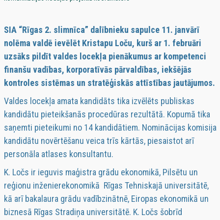
SIA “Rīgas 2. slimnīca” dalībnieku sapulce 11. janvārī
nolēma valdē ievēlēt Kristapu Loču, kurš ar 1. februāri
uzsāks pildīt valdes locekļa pienākumus ar kompetenci
finanšu vadības, korporatīvās pārvaldības, iekšējās
kontroles sistēmas un stratēģiskās attīstības jautājumos.
Valdes locekļa amata kandidāts tika izvēlēts publiskas
kandidātu pieteikšanās procedūras rezultātā. Kopumā tika
saņemti pieteikumi no 14 kandidātiem. Nominācijas komisija
kandidātu novērtēšanu veica trīs kārtās, piesaistot arī
personāla atlases konsultantu.
K. Ločs ir ieguvis maģistra grādu ekonomikā, Pilsētu un
reģionu inženierekonomikā Rīgas Tehniskajā universitātē,
kā arī bakalaura grādu vadībzinātnē, Eiropas ekonomikā un
biznesā Rīgas Stradiņa universitātē. K. Ločs šobrīd