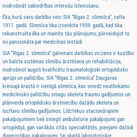
nodrošināt sabiedrības interešu īstenošanu.
Ēka, kurā savu darbību veic SIA “Rīgas 2. slimnīca”, celta
1911. gadā. Slimnīca tika izveidota 1959. gadā, kad tika
rekonstruēta ēka un mainīts tās plānojums, pārveidojot to
no pansionāta par medicīnas iestādi.
SIA “Rīgas 2. slimnīca” galvenais darbības virziens ir kustību
un balsta sistēmas slimību ārstēšana un rehabilitācija,
nodrošinot augsti kvalificētu traumatoloģiski ortopēdisko
aprūpi un palīdzību. SIA “Rīgas 2. slimnīca” Daugavas
kreisajā krastā ir vienīgā slimnīca, kas sniedz neatliekamo
medicīnisko palīdzību smagu skeleta traumu gadījumos un
plānveida ortopēdisko ārstniecību dažādu skeleta un
locītavu slimību gadījumos. Līdztekus stacionārajiem
pakalpojumiem tiek sniegti ambulatorie pakalpojumi gan
ortopēdijā, gan vairākās citās specialitātēs, pieejami dažādi
diagnostikas pakalpojumi, tai skaitā laboratoriskie