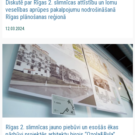
Diskutē par Rīgas 2. slimnīcas attīstību un lomu
veselības aprūpes pakalpojumu nodrošināšanā
Rīgas plānošanas reģionā
12.03.2024.
Rīgas 2. slimnīcas jauno piebūvi un esošās ēkas
pārbūvi projektēs arhitektu birojs “Ozola&Bula”