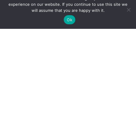
experience on our website. If you continue to use this site we
will assume that you are happy with it.
Ok
Cenrādis
Vakances
Pakalpojumi
Speciālisti
Datu privātuma politika
Sīkdatņu politika
Par mums
Kontakti