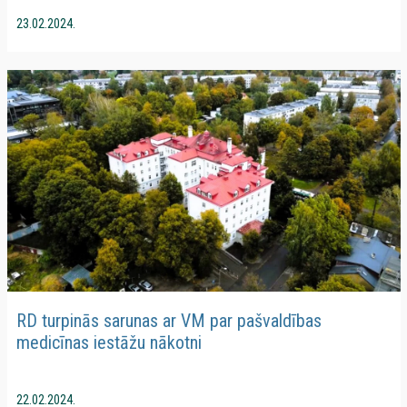
23.02.2024.
RD turpinās sarunas ar VM par pašvaldības
medicīnas iestāžu nākotni
22.02.2024.