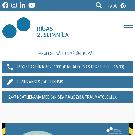
PROFESIONĀLI. CILVĒCĪGI. KOPĀ.
REĢISTRATŪRA 80200991‬ (DARBA DIENĀS PLKST. 8:00 - 16:30)
E-PIERAKSTS / ATTEIKUMS
24/7 NEATLIEKAMĀ MEDICĪNISKĀ PALĪDZĪBA TRAUMATOLOĢIJĀ