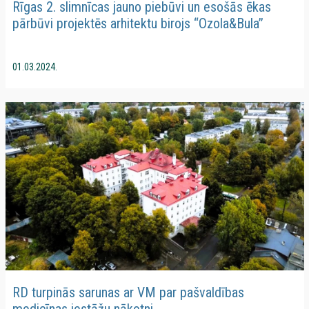
Rīgas 2. slimnīcas jauno piebūvi un esošās ēkas
pārbūvi projektēs arhitektu birojs “Ozola&Bula”
01.03.2024.
RD turpinās sarunas ar VM par pašvaldības
medicīnas iestāžu nākotni