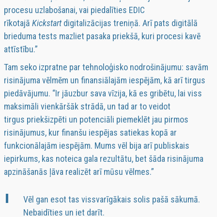
procesu uzlabošanai, vai piedalīties EDIC
rīkotajā
Kickstart
digitalizācijas treniņā. Arī pats digitālā
brieduma tests mazliet pasaka priekšā, kuri procesi kavē
attīstību.”
Tam seko izpratne par tehnoloģisko nodrošinājumu: savām
risinājuma vēlmēm un finansiālajām iespējām, kā arī tirgus
piedāvājumu. “Ir jāuzbur sava vīzija, kā es gribētu, lai viss
maksimāli vienkāršāk strādā, un tad ar to veidot
tirgus priekšizpēti un potenciāli piemeklēt jau pirmos
risinājumus, kur finanšu iespējas satiekas kopā ar
funkcionālajām iespējām. Mums vēl bija arī publiskais
iepirkums, kas noteica gala rezultātu, bet šāda risinājuma
apzināšanās ļāva realizēt arī mūsu vēlmes.”
Vēl gan esot tas vissvarīgākais solis pašā sākumā.
Nebaidīties un iet darīt.