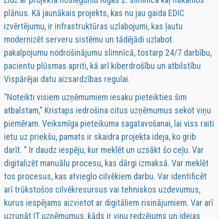
plānus. Kā jaunākais projekts, kas nu jau gaida EDIC
izvērtējumu, ir infrastruktūras uzlabojumi, kas ļautu
modernizēt serveru sistēmu un tādējādi uzlabot
pakalpojumu nodrošinājumu slimnīcā, tostarp 24/7 darbību,
pacientu plūsmas apriti, kā arī kiberdrošību un atbilstību
Vispārējai datu aizsardzības regulai.
“Noteikti visiem uzņēmumiem iesaku pieteikties šim
atbalstam,” Kristaps iedrošina citus uzņēmumus sekot viņu
piemēram. Veiksmīga pieteikuma sagatavošanai, lai viss raiti
ietu uz priekšu, pamats ir skaidra projekta ideja, ko grib
darīt. ” Ir daudz iespēju, kur meklēt un uzsākt šo ceļu. Var
digitalizēt manuālu procesu, kas dārgi izmaksā. Var meklēt
tos procesus, kas atvieglo cilvēkiem darbu. Var identificēt
arī trūkstošos cilvēkresursus vai tehniskos uzdevumus,
kurus iespējams aizvietot ar digitāliem risinājumiem. Var arī
uzrunāt IT uzņēmumus, kāds ir viņu redzējums un idejas