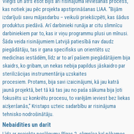
Viegls un ātrs esot bijis arī risinājuma ieviešanas process,
kas notiek jau pēc projekta apstiprināšanas LIAA. “Bijām
izdarījuši savu mājasdarbu – veikuši priekšizpēti, kas šādus
produktus piedāvā. Arī darbinieki runāja ar citu slimnīcu
darbiniekiem par to, kas ir viņu programmu plusi un mīnusi.
Šāda veida risinājumiem Latvijā patiesībā nav daudz
piegādātāju, tas ir gana specifisks un orientēts uz
medicīnas iestādēm, līdz ar to arī pašiem piegādātājiem bija
skaidrs, ko gribam, un nekas nebija papildus jāskaidro par
sterilizācijas instrumentārija uzskaites
procesiem. Protams, bija savi izaicinājumi, kā jau katrā
jaunā projektā, bet tā kā tas jau no paša sākuma bija ļoti
fokusēts uz konkrētu procesu, to varējām ieviest bez liekas
aizķeršanās,” Kristaps uzteic sadarbību ar risinājuma
tehnisko nodrošinātāju.
Nebaidīties un darīt
Līdz ar projekta noslēgumu Rīgas 2. slimnīca kaļ nākamos