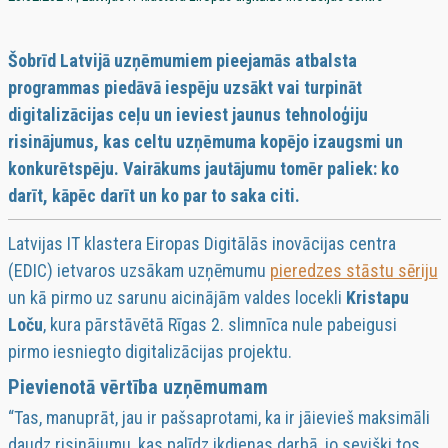
Šobrīd Latvijā uzņēmumiem pieejamās atbalsta
programmas piedāvā iespēju uzsākt vai turpināt
digitalizācijas ceļu un ieviest jaunus tehnoloģiju
risinājumus, kas celtu uzņēmuma kopējo izaugsmi un
konkurētspēju. Vairākums jautājumu tomēr paliek: ko
darīt, kāpēc darīt un ko par to saka citi.
Latvijas IT klastera Eiropas Digitālās inovācijas centra
(EDIC) ietvaros uzsākam uzņēmumu
pieredzes stāstu sēriju
un kā pirmo uz sarunu aicinājām valdes locekli
Kristapu
Loču
, kura pārstāvētā Rīgas 2. slimnīca nule pabeigusi
pirmo iesniegto digitalizācijas projektu.
Pievienotā vērtība uzņēmumam
“Tas, manuprāt, jau ir pašsaprotami, ka ir jāievieš maksimāli
daudz risinājumu, kas palīdz ikdienas darbā, jo sevišķi tos,