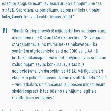
esam priecīgi, ka esam ieviesuši arī šo risinājumu un tas
strādā. Saprotam, ka pieteikumu apjoms ir liels un paiet
laiks, kamēr tos var kvalitatīvi apstrādāt.”
Tikmēr Kristaps novērtē mijiedarbi, kas veidojas starp
uzņēmumu un EDIC un LIAA ekspertiem: “Savā pusē
strādājām tā, lai no mums nekas nekavētos – kā
saņēmām atgriezenisko saiti no EDIC vai LIAA, tā
burtiski nākamajā dienā identificējām savus soļus un
izsludinājām savus konkursus, ja tas bija
nepieciešams, un darbojāmies tālāk. Vērtīga bija arī
ekspertu palīdzība sasniedzamo rezultātu definēšanā
– viņu atbalsts un zināšanas ļauj pašam uzņēmumam
skaidri saprast, kāds būs no risinājuma iegūtais
rezultatīvais ieguvums.”