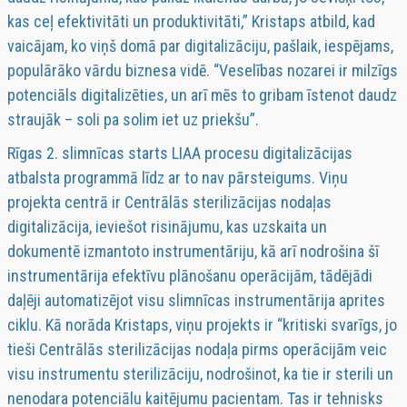
kas ceļ efektivitāti un produktivitāti,” Kristaps atbild, kad
vaicājam, ko viņš domā par digitalizāciju, pašlaik, iespējams,
populārāko vārdu biznesa vidē. “Veselības nozarei ir milzīgs
potenciāls digitalizēties, un arī mēs to gribam īstenot daudz
straujāk – soli pa solim iet uz priekšu”.
Rīgas 2. slimnīcas starts LIAA procesu digitalizācijas
atbalsta programmā līdz ar to nav pārsteigums. Viņu
projekta centrā ir Centrālās sterilizācijas nodaļas
digitalizācija, ieviešot risinājumu, kas uzskaita un
dokumentē izmantoto instrumentāriju, kā arī nodrošina šī
instrumentārija efektīvu plānošanu operācijām, tādējādi
daļēji automatizējot visu slimnīcas instrumentārija aprites
ciklu. Kā norāda Kristaps, viņu projekts ir “kritiski svarīgs, jo
tieši Centrālās sterilizācijas nodaļa pirms operācijām veic
visu instrumentu sterilizāciju, nodrošinot, ka tie ir sterili un
nenodara potenciālu kaitējumu pacientam. Tas ir tehnisks