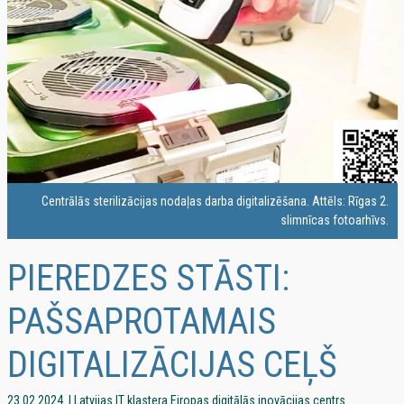
Centrālās sterilizācijas nodaļas darba digitalizēšana. Attēls: Rīgas 2.
slimnīcas fotoarhīvs.
PIEREDZES STĀSTI:
PAŠSAPROTAMAIS
DIGITALIZĀCIJAS CEĻŠ
23.02.2024. | Latvijas IT klastera Eiropas digitālās inovācijas centrs