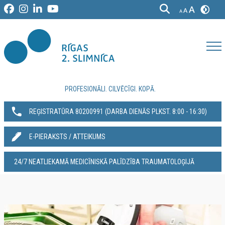
PROFESIONĀLI. CILVĒCĪGI. KOPĀ.
REĢISTRATŪRA 80200991‬ (DARBA DIENĀS PLKST. 8:00 - 16:30)
E-PIERAKSTS / ATTEIKUMS
24/7 NEATLIEKAMĀ MEDICĪNISKĀ PALĪDZĪBA TRAUMATOLOĢIJĀ