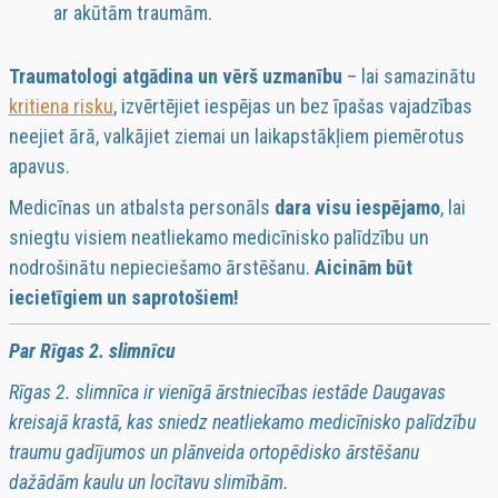
ar akūtām traumām.
Traumatologi atgādina un vērš uzmanību
– lai samazinātu
kritiena risku
, izvērtējiet iespējas un bez īpašas vajadzības
neejiet ārā, valkājiet ziemai un laikapstākļiem piemērotus
apavus.
Medicīnas un atbalsta personāls
dara visu iespējamo
, lai
sniegtu visiem neatliekamo medicīnisko palīdzību un
nodrošinātu nepieciešamo ārstēšanu.
Aicinām būt
iecietīgiem un saprotošiem!
Par Rīgas 2. slimnīcu
Rīgas 2. slimnīca ir vienīgā ārstniecības iestāde Daugavas
kreisajā krastā, kas sniedz neatliekamo medicīnisko palīdzību
traumu gadījumos un plānveida ortopēdisko ārstēšanu
dažādām kaulu un locītavu slimībām.