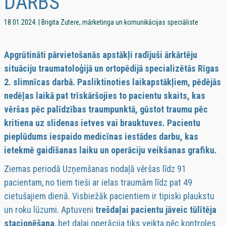
DARBS
18.01.2024. | Brigita Zutere, mārketinga un komunikācijas speciāliste
Apgrūtināti pārvietošanās apstākļi radījuši ārkārtēju
situāciju traumatoloģijā un ortopēdijā specializētās Rīgas
2. slimnīcas darbā. Pasliktinoties laikapstākļiem, pēdējās
nedēļas laikā pat trīskāršojies to pacientu skaits, kas
vēršas pēc palīdzības traumpunktā, gūstot traumu pēc
kritiena uz slidenas ietves vai brauktuves. Pacientu
pieplūdums iespaido medicīnas iestādes darbu, kas
ietekmē gaidīšanas laiku un operāciju veikšanas grafiku.
Ziemas periodā Uzņemšanas nodaļā vēršas līdz 91
pacientam, no tiem tieši ar ielas traumām līdz pat 49
cietušajiem dienā. Visbiežāk pacientiem ir tipiski plaukstu
un roku lūzumi. Aptuveni
trešdaļai pacientu jāveic tūlītēja
stacionēšana
, bet daļai operācija tiks veikta pēc kontroles