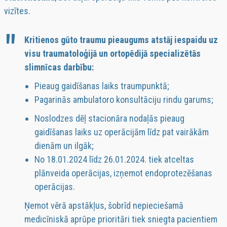
vizītes.
Kritienos gūto traumu pieaugums atstāj iespaidu uz
visu traumatoloģijā un ortopēdijā specializētās
slimnīcas darbību:
Pieaug gaidīšanas laiks traumpunktā;
Pagarinās ambulatoro konsultāciju rindu garums;
Noslodzes dēļ stacionāra nodaļās pieaug
gaidīšanas laiks uz operācijām līdz pat vairākām
dienām un ilgāk;
No 18.01.2024 līdz 26.01.2024. tiek atceltas
plānveida operācijas, izņemot endoprotezēšanas
operācijas.
Ņemot vērā apstākļus, šobrīd nepieciešamā
medicīniskā aprūpe prioritāri tiek sniegta pacientiem