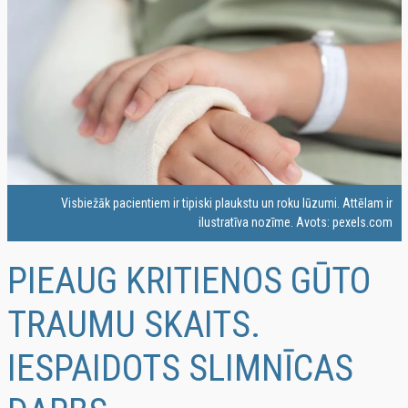
Visbiežāk pacientiem ir tipiski plaukstu un roku lūzumi. Attēlam ir
ilustratīva nozīme. Avots: pexels.com
PIEAUG KRITIENOS GŪTO
TRAUMU SKAITS.
IESPAIDOTS SLIMNĪCAS