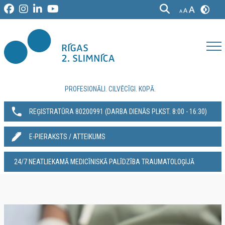
PROFESIONĀLI. CILVĒCĪGI. KOPĀ.
REĢISTRATŪRA 80200991‬ (DARBA DIENĀS PLKST. 8:00 - 16:30)
E-PIERAKSTS / ATTEIKUMS
24/7 NEATLIEKAMĀ MEDICĪNISKĀ PALĪDZĪBA TRAUMATOLOĢIJĀ