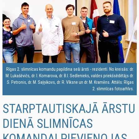
Rīgas 2. slimnīcas komandu papildina seši ārsti - rezidenti. No kreisās: dr.
M. Lukašēvičs, dr. I. Komarova, dr. B.I. Sedlenieks, valdes priekšsēdētājs dr.
S. Petronis, dr. M. Saļņikovs, dr. R. Vīksne un dr. M. Kramēns. Attēls: Rīgas
2. slimnīcas fotoarhīvs.
STARPTAUTISKAJĀ ĀRSTU
DIENĀ SLIMNĪCAS
KOMANDAI PIEVIENOJAS