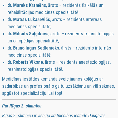
dr. Mareks Kramēns
, ārsts – rezidents fizikālās un
rehabilitācijas medicīnas specialitātē
dr. Matīss Lukašēvičs
, ārsts – rezidents internās
medicīnas specialitātē;
dr. Mihails Saļņikovs
, ārsts – rezidents traumatoloģijas
un ortopēdijas specialitātē;
dr. Bruno Ingus Sedlenieks
, ārsts – rezidents internās
medicīnas specialitātē;
dr. Roberts Vīksne
, ārsts – rezidents anestezioloģijas,
reanimatoloģijas specialitātē.
Medicīnas iestādes komanda sveic jaunos kolēģus ar
sadarbības un profesionālo gaitu uzsākšanu un vēl sekmes,
apgūstot specializāciju. Lai top!
Par Rīgas 2. slimnīcu
Rīgas 2. slimnīca ir vienīgā ārstniecības iestāde Daugavas