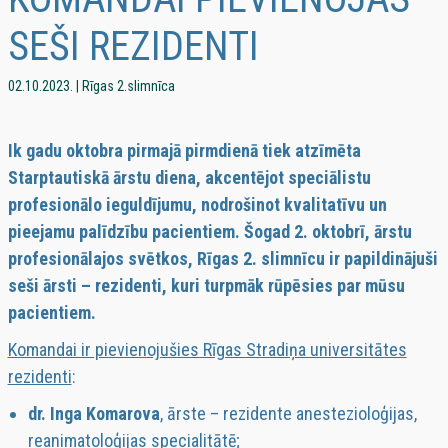
SEŠI REZIDENTI
02.10.2023. | Rīgas 2.slimnīca
Ik gadu oktobra pirmajā pirmdienā tiek atzīmēta
Starptautiskā ārstu diena, akcentējot speciālistu
profesionālo ieguldījumu, nodrošinot kvalitatīvu un
pieejamu palīdzību pacientiem. Šogad 2. oktobrī, ārstu
profesionālajos svētkos, Rīgas 2. slimnīcu ir papildinājuši
seši ārsti – rezidenti, kuri turpmāk rūpēsies par mūsu
pacientiem.
Komandai ir pievienojušies Rīgas Stradiņa universitātes
rezidenti
:
dr. Inga Komarova
, ārste – rezidente anestezioloģijas,
reanimatoloģijas specialitātē;