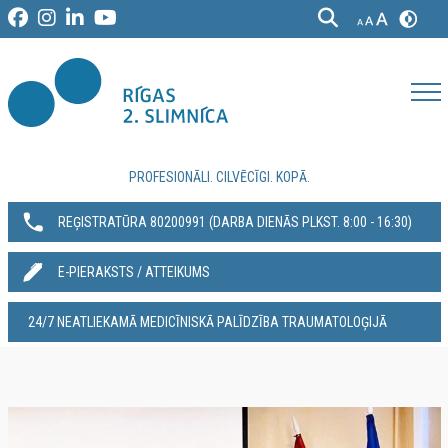
PROFESIONĀLI. CILVĒCĪGI. KOPĀ.
REĢISTRATŪRA 80200991‬ (DARBA DIENĀS PLKST. 8:00 - 16:30)
E-PIERAKSTS / ATTEIKUMS
24/7 NEATLIEKAMĀ MEDICĪNISKĀ PALĪDZĪBA TRAUMATOLOĢIJĀ